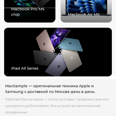
Macbook Pro M5
chip
Macbook Air M5
iPad All Series
MacSample — оригинальная техника Apple и
Samsung с доставкой по Москве день в день.
Работаем без магазина — только доставка. Привозим сами или
курьером в удобное время. Все устройства оригинальные,
проверенные.