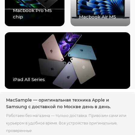
Macbook Pro M5
chip
Macbook Air M5
iPad All Series
MacSample — оригинальная техника Apple и
Samsung с доставкой по Москве день в день.
Работаем без магазина — только доставка. Привозим сами или
курьером в удобное время. Все устройства оригинальные,
проверенные.