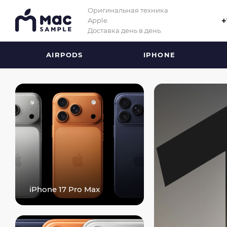
Оригинальная техника App
Оригинальная техника
Apple.
+
Доставка день в день.
AIRPODS
IPHONE
iPhone 17 Pro Max