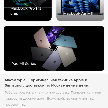
Macbook Pro M5
chip
Macbook Air M5
iPad All Series
MacSample — оригинальная техника Apple и
Samsung с доставкой по Москве день в день.
Работаем без магазина — только доставка. Привозим сами или
курьером в удобное время. Все устройства оригинальные,
проверенные.