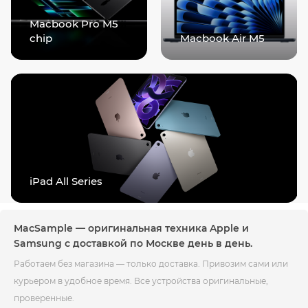
Macbook Pro M5
chip
Macbook Air M5
iPad All Series
MacSample — оригинальная техника Apple и
Samsung с доставкой по Москве день в день.
Работаем без магазина — только доставка. Привозим сами или
курьером в удобное время. Все устройства оригинальные,
проверенные.