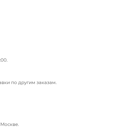
:00.
авки по другим заказам.
у Москве.