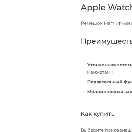
Apple Watch
Ремешок Магнитный к
Преимущест
Утонченная эстет
манжетами.
Плавательный фу
Молниеносная зар
Как купить
Выберите понравивший