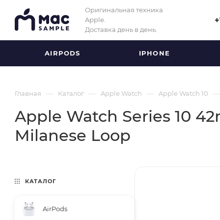
Оригинальная техника
Apple.
+
Доставка день в день.
AIRPODS
IPHONE
—
—
—
—
Главная
Каталог
Apple Watch
Apple Watch 10
Apple Watch Series 10 42
Milanese Loop
КАТАЛОГ
AirPods