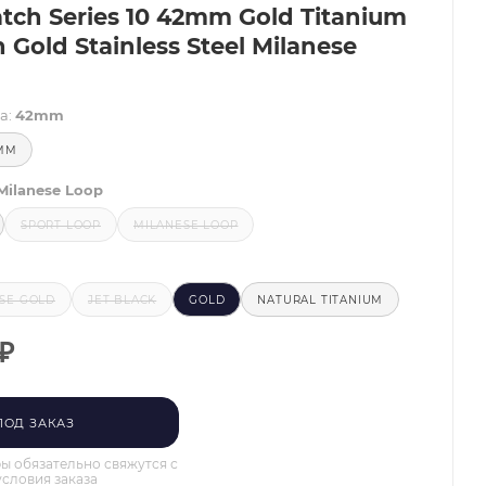
tch Series 10 42mm Gold Titanium
 Gold Stainless Steel Milanese
а:
42mm
MM
Milanese Loop
SPORT LOOP
MILANESE LOOP
SE GOLD
JET BLACK
GOLD
NATURAL TITANIUM
₽
ПОД ЗАКАЗ
 обязательно свяжутся с
условия заказа