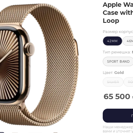
Apple Wa
Case with
Loop
Размер корпус
42MM
46
Тип ремешка:
SPORT BAND
Цвет:
Gold
SILVER
RO
65 500
Наши менеджеры
вами и уточнят 