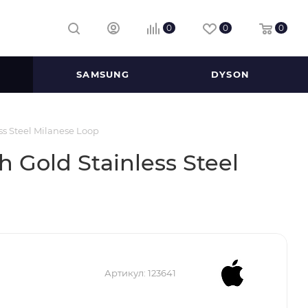
0
0
0
SAMSUNG
DYSON
ss Steel Milanese Loop
 Gold Stainless Steel
Артикул:
123641