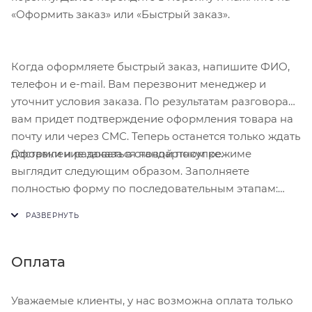
«Оформить заказ» или «Быстрый заказ».
Когда оформляете быстрый заказ, напишите ФИО,
телефон и e-mail. Вам перезвонит менеджер и
уточнит условия заказа. По результатам разговора
вам придет подтверждение оформления товара на
почту или через СМС. Теперь останется только ждать
Оформление заказа в стандартном режиме
доставки и радоваться новой покупке.
выглядит следующим образом. Заполняете
полностью форму по последовательным этапам:
адрес, способ доставки, оплаты, данные о себе.
Советуем в комментарии к заказу написать
информацию, которая поможет курьеру вас найти.
Нажмите кнопку «Оформить заказ».
Оплата
Уважаемые клиенты, у нас возможна оплата только