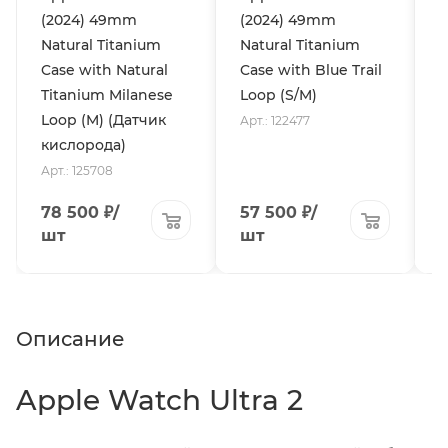
(2024) 49mm
(2024) 49mm
(
Natural Titanium
Natural Titanium
N
Case with Natural
Case with Blue Trail
C
Titanium Milanese
Loop (S/M)
L
Loop (M) (Датчик
Арт.: 122477
А
кислорода)
Арт.: 125708
78 500
₽
/
57 500
₽
/
шт
шт
Описание
Apple Watch Ultra 2