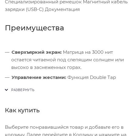
Специализированный ремешок Магнитный кабель
зарядки (USB-C) Документация
Преимущества
Сверхъяркий экран:
Матрица на 3000 нит
остается читаемой под слепящим солнцем или
высоко в заснеженных горах.
Управление жестами:
Функция Double Tap
позволяет взаимодействовать с интерфейсом,
когда руки заняты снаряжением.
Ночной режим:
Циферблаты автоматически
Как купить
переключаются в красный спектр при слабом
освещении.
Выберите понравившийся товар и добавьте его в
корзину. Далее перейдите в Корзину и нажмите на