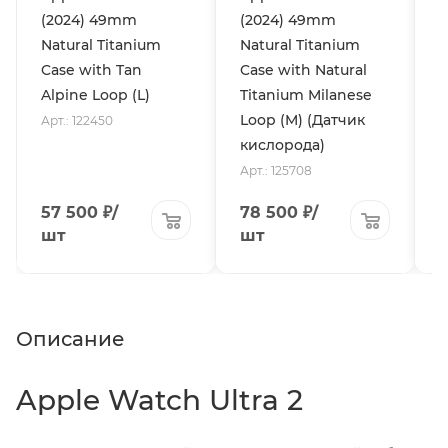
(2024) 49mm
(2024) 49mm
(
Natural Titanium
Natural Titanium
N
Case with Tan
Case with Natural
C
Alpine Loop (L)
Titanium Milanese
L
Loop (M) (Датчик
Арт.: 122450
А
кислорода)
Арт.: 125708
57 500
₽
/
78 500
₽
/
шт
шт
Описание
Apple Watch Ultra 2