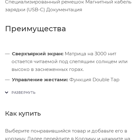
Специализированный ремешок Магнитный кабель
зарядки (USB-C) Документация
Преимущества
Сверхъяркий экран:
Матрица на 3000 нит
остается читаемой под слепящим солнцем или
высоко в заснеженных горах.
Управление жестами:
Функция Double Tap
позволяет взаимодействовать с интерфейсом,
когда руки заняты снаряжением.
Ночной режим:
Циферблаты автоматически
Как купить
переключаются в красный спектр при слабом
освещении.
Выберите понравившийся товар и добавьте его в
корзину. Далее перейдите в Корзину и нажмите на