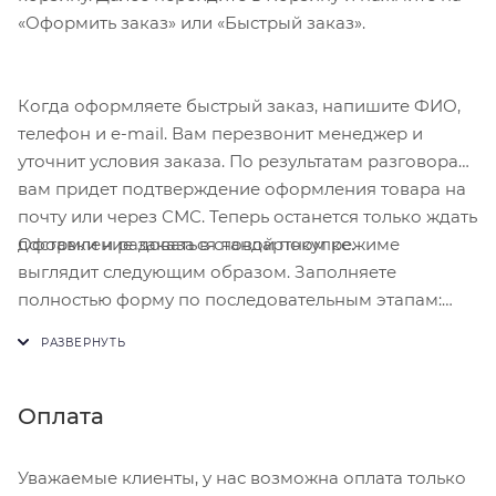
«Оформить заказ» или «Быстрый заказ».
Когда оформляете быстрый заказ, напишите ФИО,
телефон и e-mail. Вам перезвонит менеджер и
уточнит условия заказа. По результатам разговора
вам придет подтверждение оформления товара на
почту или через СМС. Теперь останется только ждать
Оформление заказа в стандартном режиме
доставки и радоваться новой покупке.
выглядит следующим образом. Заполняете
полностью форму по последовательным этапам:
адрес, способ доставки, оплаты, данные о себе.
Советуем в комментарии к заказу написать
информацию, которая поможет курьеру вас найти.
Нажмите кнопку «Оформить заказ».
Оплата
Уважаемые клиенты, у нас возможна оплата только