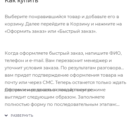
Как купить
длинной грани обеспечивает правильный ракурс
при использовании клавиатуры.
Выберите понравившийся товар и добавьте его в
корзину. Далее перейдите в Корзину и нажмите на
«Оформить заказ» или «Быстрый заказ».
Когда оформляете быстрый заказ, напишите ФИО,
телефон и e-mail. Вам перезвонит менеджер и
уточнит условия заказа. По результатам разговора
вам придет подтверждение оформления товара на
почту или через СМС. Теперь останется только ждать
Оформление заказа в стандартном режиме
доставки и радоваться новой покупке.
выглядит следующим образом. Заполняете
полностью форму по последовательным этапам:
адрес, способ доставки, оплаты, данные о себе.
Советуем в комментарии к заказу написать
информацию, которая поможет курьеру вас найти.