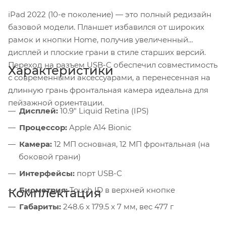
iPad 2022 (10-е поколение) — это полный редизайн
базовой модели. Планшет избавился от широких
рамок и кнопки Home, получив увеличенный
дисплей и плоские грани в стиле старших версий.
Переход на разъем USB-C обеспечил совместимость
Характеристики
с современными аксессуарами, а перенесенная на
длинную грань фронтальная камера идеальна для
пейзажной ориентации.
Дисплей:
10.9" Liquid Retina (IPS)
Процессор:
Apple A14 Bionic
Камера:
12 МП основная, 12 МП фронтальная (на
боковой грани)
Интерфейсы:
порт USB-C
Биометрия:
Touch ID в верхней кнопке
Комплектация
Габариты:
248.6 x 179.5 x 7 мм, вес 477 г