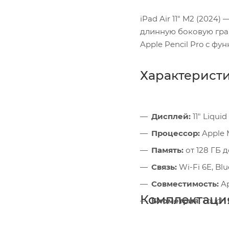
iPad Air 11" M2 (202
длинную боковую гра
Apple Pencil Pro с фу
Характерист
Дисплей:
11" Liquid
Процессор:
Apple 
Память:
от 128 ГБ д
Связь:
Wi-Fi 6E, Blu
Совместимость:
Ap
Комплектаци
Биометрия:
Touch 