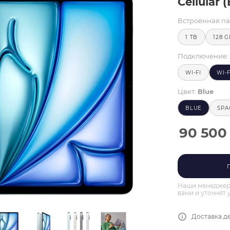
Cellular (
Встроенная па
1 TB
128 
Подключение:
WI-FI
WI-
Цвет:
Blue
BLUE
SPA
90 500
Наши менеджеры
вами и уточнят 
Доставка де