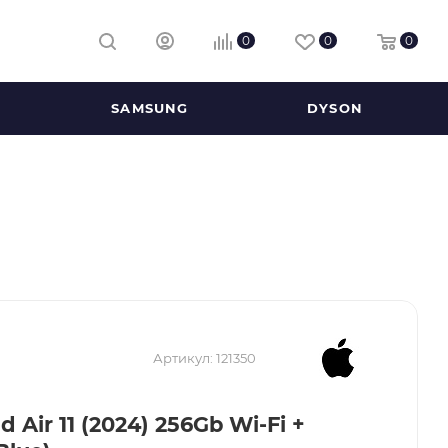
0
0
0
SAMSUNG
DYSON
Артикул:
121350
d Air 11 (2024) 256Gb Wi-Fi +