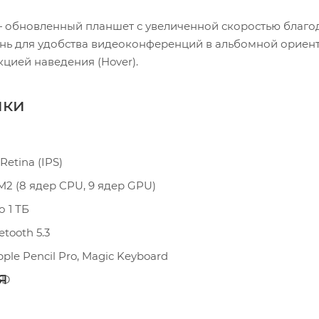
4) — обновленный планшет с увеличенной скоростью благ
нь для удобства видеоконференций в альбомной ориент
нкцией наведения (Hover).
ики
 Retina (IPS)
M2 (8 ядер CPU, 9 ядер GPU)
о 1 ТБ
etooth 5.3
ple Pencil Pro, Magic Keyboard
я
ID