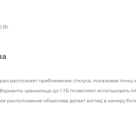
"
0 Вт
ва
ран распознает приближение стилуса, показывая точку к
Варианты хранилища до 1 ТБ позволяют использовать п
е расположение объектива делает взгляд в камеру бол