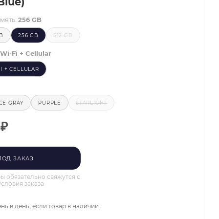
Blue)
мять:
256 GB
GB
256 GB
512 GB
Wi-Fi + Cellular
FI + CELLULAR
CE GRAY
PURPLE
STARLIGHT
₽
ПОД ЗАКАЗ
 обязательно свяжутся с
условия заказа
нь в день, если товар в наличии.