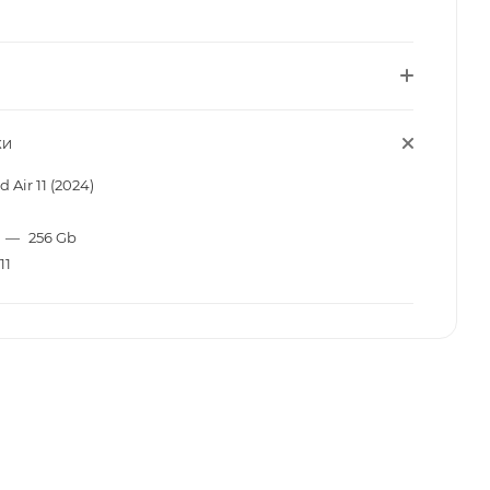
КИ
d Air 11 (2024)
—
256 Gb
11