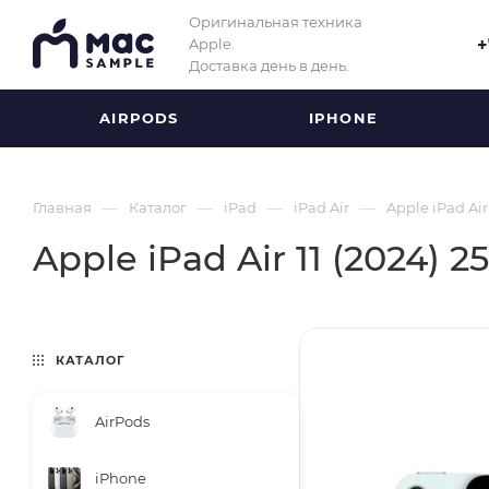
Оригинальная техника
Apple.
+
Доставка день в день.
AIRPODS
IPHONE
—
—
—
—
Главная
Каталог
iPad
iPad Air
Apple iPad Air 
Apple iPad Air 11 (2024) 2
КАТАЛОГ
AirPods
iPhone