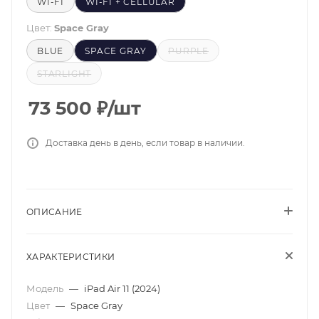
WI-FI
WI-FI + CELLULAR
Цвет:
Space Gray
BLUE
SPACE GRAY
PURPLE
STARLIGHT
73 500
₽
/шт
Доставка день в день, если товар в наличии.
ОПИСАНИЕ
ХАРАКТЕРИСТИКИ
Модель
—
iPad Air 11 (2024)
Цвет
—
Space Gray