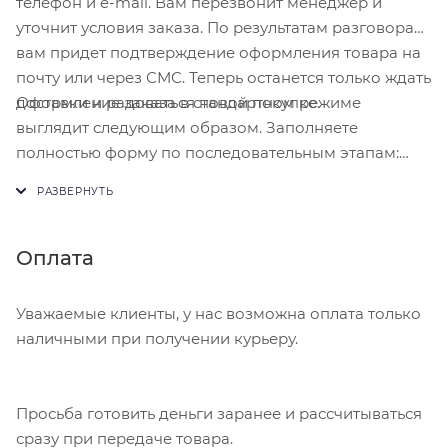
телефон и e-mail. Вам перезвонит менеджер и
уточнит условия заказа. По результатам разговора
вам придет подтверждение оформления товара на
почту или через СМС. Теперь останется только ждать
Оформление заказа в стандартном режиме
доставки и радоваться новой покупке.
выглядит следующим образом. Заполняете
полностью форму по последовательным этапам:
адрес, способ доставки, оплаты, данные о себе.
Советуем в комментарии к заказу написать
информацию, которая поможет курьеру вас найти.
Нажмите кнопку «Оформить заказ».
Оплата
Уважаемые клиенты, у нас возможна оплата только
наличными при получении курьеру.
Просьба готовить деньги заранее и рассчитываться
сразу при передаче товара.