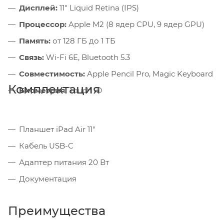
Дисплей:
11" Liquid Retina (IPS)
Процессор:
Apple M2 (8 ядер CPU, 9 ядер GPU)
Память:
от 128 ГБ до 1 ТБ
Связь:
Wi-Fi 6E, Bluetooth 5.3
Совместимость:
Apple Pencil Pro, Magic Keyboard
Комплектация
Биометрия:
Touch ID
Планшет iPad Air 11"
Кабель USB-C
Адаптер питания 20 Вт
Документация
Преимущества