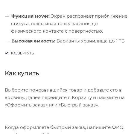
Функция Hover:
Экран распознает приближение
стилуса, показывая точку касания до
физического контакта с поверхностью.
Высокая емкость:
Варианты хранилища до 1 ТБ
позволяют использовать планшет для объемных
библиотек медиафайлов.
Камера сбоку:
Новое расположение объектива
Как купить
делает взгляд в камеру более естественным при
использовании чехла-клавиатуры.
Выберите понравившийся товар и добавьте его в
корзину. Далее перейдите в Корзину и нажмите на
«Оформить заказ» или «Быстрый заказ».
Когда оформляете быстрый заказ, напишите ФИО,