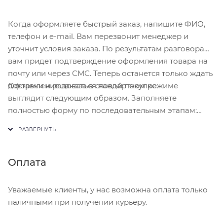
Когда оформляете быстрый заказ, напишите ФИО,
телефон и e-mail. Вам перезвонит менеджер и
уточнит условия заказа. По результатам разговора
вам придет подтверждение оформления товара на
почту или через СМС. Теперь останется только ждать
Оформление заказа в стандартном режиме
доставки и радоваться новой покупке.
выглядит следующим образом. Заполняете
полностью форму по последовательным этапам:
адрес, способ доставки, оплаты, данные о себе.
Советуем в комментарии к заказу написать
информацию, которая поможет курьеру вас найти.
Нажмите кнопку «Оформить заказ».
Оплата
Уважаемые клиенты, у нас возможна оплата только
наличными при получении курьеру.