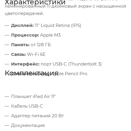
Характеристики
ламинированный 11-дюймовый экран с насыщенной
цветопередачей.
Дисплей:
11" Liquid Retina (IPS)
Процессор:
Apple M3
Память:
от 128 ГБ
Связь:
Wi-Fi 6E
Интерфейс:
порт USB-C (Thunderbolt 3)
Комплектация
Совместимость:
Apple Pencil Pro
Планшет iPad Air 11"
Кабель USB-C
Адаптер питания 20 Вт
Документация