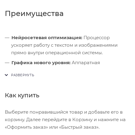
Преимущества
Нейросетевая оптимизация:
Процессор
ускоряет работу с текстом и изображениями
прямо внутри операционной системы.
Графика нового уровня:
Аппаратная
трассировка лучей гарантирует реалистичное
освещение в современных 3D-играх.
Скорость портов:
Высокоскоростной разъем
Как купить
позволяет подключать внешние дисплеи и
быстро передавать данные.
Выберите понравившийся товар и добавьте его в
корзину. Далее перейдите в Корзину и нажмите на
«Оформить заказ» или «Быстрый заказ».