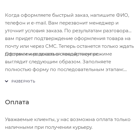
Когда оформляете быстрый заказ, напишите ФИО,
телефон и e-mail. Вам перезвонит менеджер и
уточнит условия заказа. По результатам разговора
вам придет подтверждение оформления товара на
почту или через СМС. Теперь останется только ждать
Оформление заказа в стандартном режиме
доставки и радоваться новой покупке.
выглядит следующим образом. Заполняете
полностью форму по последовательным этапам:
адрес, способ доставки, оплаты, данные о себе.
Советуем в комментарии к заказу написать
информацию, которая поможет курьеру вас найти.
Нажмите кнопку «Оформить заказ».
Оплата
Уважаемые клиенты, у нас возможна оплата только
наличными при получении курьеру.