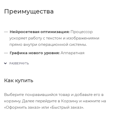
Преимущества
Нейросетевая оптимизация:
Процессор
ускоряет работу с текстом и изображениями
прямо внутри операционной системы.
Графика нового уровня:
Аппаратная
трассировка лучей гарантирует реалистичное
освещение в современных 3D-играх.
Скорость портов:
Высокоскоростной разъем
Как купить
позволяет подключать внешние дисплеи и
быстро передавать данные.
Выберите понравившийся товар и добавьте его в
корзину. Далее перейдите в Корзину и нажмите на
«Оформить заказ» или «Быстрый заказ».