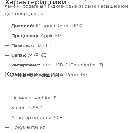
Характеристики
ламинированный 11-дюймовый экран с насыщенной
цветопередачей.
Дисплей:
11" Liquid Retina (IPS)
Процессор:
Apple M3
Память:
от 128 ГБ
Связь:
Wi-Fi 6E
Интерфейс:
порт USB-C (Thunderbolt 3)
Комплектация
Совместимость:
Apple Pencil Pro
Планшет iPad Air 11"
Кабель USB-C
Адаптер питания 20 Вт
Документация