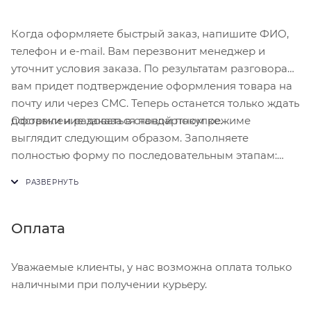
Когда оформляете быстрый заказ, напишите ФИО,
телефон и e-mail. Вам перезвонит менеджер и
уточнит условия заказа. По результатам разговора
вам придет подтверждение оформления товара на
почту или через СМС. Теперь останется только ждать
Оформление заказа в стандартном режиме
доставки и радоваться новой покупке.
выглядит следующим образом. Заполняете
полностью форму по последовательным этапам:
адрес, способ доставки, оплаты, данные о себе.
Советуем в комментарии к заказу написать
информацию, которая поможет курьеру вас найти.
Нажмите кнопку «Оформить заказ».
Оплата
Уважаемые клиенты, у нас возможна оплата только
наличными при получении курьеру.