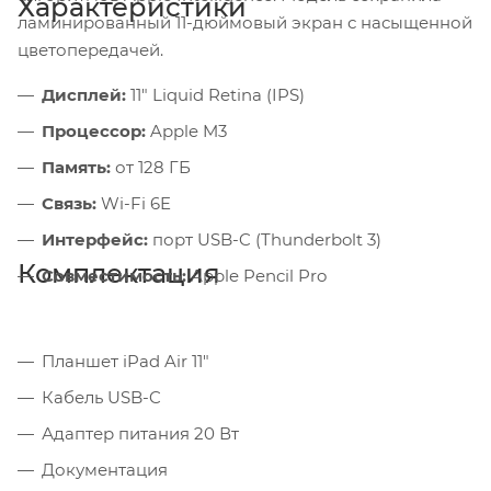
Характеристики
ламинированный 11-дюймовый экран с насыщенной
цветопередачей.
Дисплей:
11" Liquid Retina (IPS)
Процессор:
Apple M3
Память:
от 128 ГБ
Связь:
Wi-Fi 6E
Интерфейс:
порт USB-C (Thunderbolt 3)
Комплектация
Совместимость:
Apple Pencil Pro
Планшет iPad Air 11"
Кабель USB-C
Адаптер питания 20 Вт
Документация