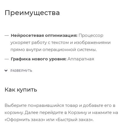
Преимущества
Нейросетевая оптимизация:
Процессор
ускоряет работу с текстом и изображениями
прямо внутри операционной системы.
Графика нового уровня:
Аппаратная
трассировка лучей гарантирует реалистичное
освещение в современных 3D-играх.
Скорость портов:
Высокоскоростной разъем
Как купить
позволяет подключать внешние дисплеи и
быстро передавать данные.
Выберите понравившийся товар и добавьте его в
корзину. Далее перейдите в Корзину и нажмите на
«Оформить заказ» или «Быстрый заказ».