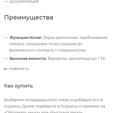
Документация
Преимущества
Функция Hover:
Экран распознает приближение
стилуса, показывая точку касания до
физического контакта с поверхностью.
Высокая емкость:
Варианты хранилища до 1 ТБ
позволяют использовать планшет для объемных
библиотек медиафайлов.
Камера сбоку:
Новое расположение объектива
Как купить
делает взгляд в камеру более естественным при
использовании чехла-клавиатуры.
Выберите понравившийся товар и добавьте его в
корзину. Далее перейдите в Корзину и нажмите на
«Оформить заказ» или «Быстрый заказ».