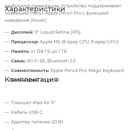
альбомной ориентации. Устройство поддерживает
Характеристики
новейший стилус Apple Pencil Pro с функцией
наведения (Hover).
Дисплей:
11" Liquid Retina (IPS)
Процессор:
Apple M2 (8 ядер CPU, 9 ядер GPU)
Память:
от 128 ГБ до 1 ТБ
Связь:
Wi-Fi 6E, Bluetooth 5.3
Совместимость:
Apple Pencil Pro, Magic Keyboard
Комплектация
Биометрия:
Touch ID
Планшет iPad Air 11"
Кабель USB-C
Адаптер питания 20 Вт