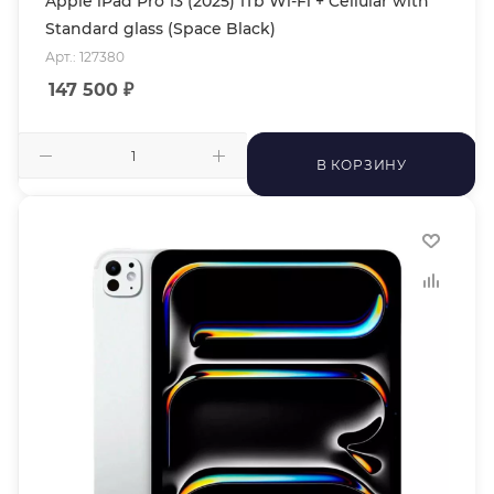
Apple iPad Pro 13 (2025) 1Tb Wi-Fi + Cellular with
Standard glass (Space Black)
Арт.: 127380
147 500
₽
В КОРЗИНУ