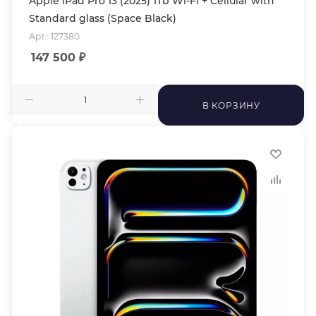
Apple iPad Pro 13 (2025) 1Tb Wi-Fi + Cellular with
Standard glass (Space Black)
Арт.: 127380
147 500
₽
В КОРЗИНУ