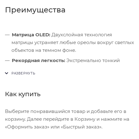
Преимущества
Матрица OLED:
Двухслойная технология
матрицы устраняет любые ореолы вокруг светлых
объектов на темном фоне.
Рекордная легкость:
Экстремально тонкий
корпус не утомляет кисти рук даже при
многочасовом чтении или рисовании.
ИИ-вычисления:
Мощный нейронный движок
Как купить
чипа M4 мгновенно справляется с алгоритмами
машинного обучения.
Выберите понравившийся товар и добавьте его в
корзину. Далее перейдите в Корзину и нажмите на
«Оформить заказ» или «Быстрый заказ».