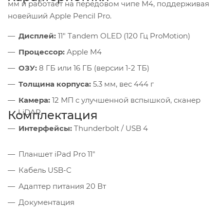
мм и работает на передовом чипе M4, поддерживая
новейший Apple Pencil Pro.
Дисплей:
11" Tandem OLED (120 Гц ProMotion)
Процессор:
Apple M4
ОЗУ:
8 ГБ или 16 ГБ (версии 1-2 ТБ)
Толщина корпуса:
5.3 мм, вес 444 г
Камера:
12 МП с улучшенной вспышкой, сканер
LiDAR
Комплектация
Интерфейсы:
Thunderbolt / USB 4
Планшет iPad Pro 11"
Кабель USB-C
Адаптер питания 20 Вт
Документация