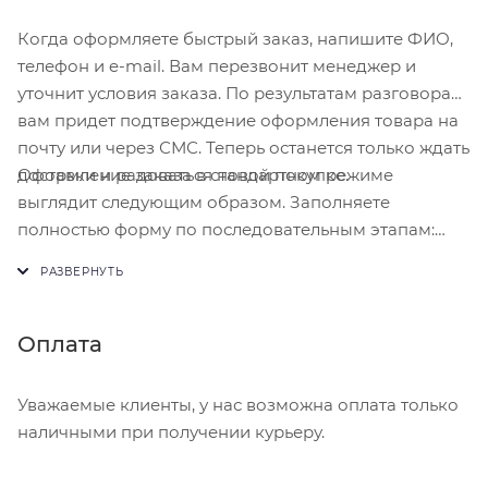
Когда оформляете быстрый заказ, напишите ФИО,
телефон и e-mail. Вам перезвонит менеджер и
уточнит условия заказа. По результатам разговора
вам придет подтверждение оформления товара на
почту или через СМС. Теперь останется только ждать
Оформление заказа в стандартном режиме
доставки и радоваться новой покупке.
выглядит следующим образом. Заполняете
полностью форму по последовательным этапам:
адрес, способ доставки, оплаты, данные о себе.
Советуем в комментарии к заказу написать
информацию, которая поможет курьеру вас найти.
Нажмите кнопку «Оформить заказ».
Оплата
Уважаемые клиенты, у нас возможна оплата только
наличными при получении курьеру.