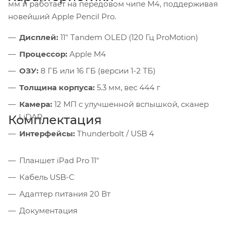
мм и работает на передовом чипе M4, поддерживая
новейший Apple Pencil Pro.
Дисплей:
11" Tandem OLED (120 Гц ProMotion)
Процессор:
Apple M4
ОЗУ:
8 ГБ или 16 ГБ (версии 1-2 ТБ)
Толщина корпуса:
5.3 мм, вес 444 г
Камера:
12 МП с улучшенной вспышкой, сканер
LiDAR
Комплектация
Интерфейсы:
Thunderbolt / USB 4
Планшет iPad Pro 11"
Кабель USB-C
Адаптер питания 20 Вт
Документация