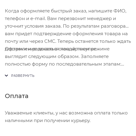
Когда оформляете быстрый заказ, напишите ФИО,
телефон и e-mail. Вам перезвонит менеджер и
уточнит условия заказа. По результатам разговора
вам придет подтверждение оформления товара на
почту или через СМС. Теперь останется только ждать
Оформление заказа в стандартном режиме
доставки и радоваться новой покупке.
выглядит следующим образом. Заполняете
полностью форму по последовательным этапам:
адрес, способ доставки, оплаты, данные о себе.
Советуем в комментарии к заказу написать
информацию, которая поможет курьеру вас найти.
Нажмите кнопку «Оформить заказ».
Оплата
Уважаемые клиенты, у нас возможна оплата только
наличными при получении курьеру.