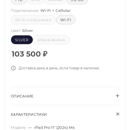
Подключение:
Wi-Fi + Cellular
WI-FI + CELLULAR
WI-FI
Цвет:
Silver
SILVER
SPACE BLACK
103 500
₽
Доставка день в день, если товар в наличии.
ОПИСАНИЕ
ХАРАКТЕРИСТИКИ
Модель
—
iPad Pro 11" (2024) M4