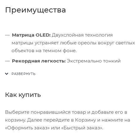
Преимущества
Матрица OLED:
Двухслойная технология
матрицы устраняет любые ореолы вокруг светлых
объектов на темном фоне.
Рекордная легкость:
Экстремально тонкий
корпус не утомляет кисти рук даже при
многочасовом чтении или рисовании.
ИИ-вычисления:
Мощный нейронный движок
Как купить
чипа M4 мгновенно справляется с алгоритмами
машинного обучения.
Выберите понравившийся товар и добавьте его в
корзину. Далее перейдите в Корзину и нажмите на
«Оформить заказ» или «Быстрый заказ».