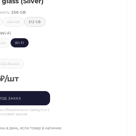
glass (Silver)
мять:
256 GB
256 GB
512 GB
Wi-Fi
LAR
WI-FI
ACE BLACK
₽
/шт
ПОД ЗАКАЗ
 обязательно свяжутся с
условия заказа
нь в день, если товар в наличии.