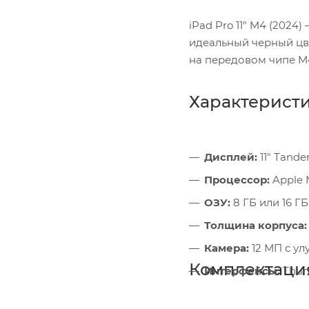
iPad Pro 11" M4 (20
идеальный черный цве
на передовом чипе M4
Характерист
Дисплей:
11" Tande
Процессор:
Apple 
ОЗУ:
8 ГБ или 16 ГБ
Толщина корпуса:
Камера:
12 МП с у
Комплектаци
Интерфейсы:
Thund