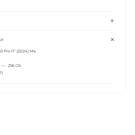
КИ
d Pro 11" (2024) M4
—
256 Gb
11