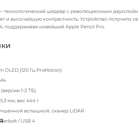
24) — технологический шедевр с революционным двухсло
т и высочайшую контрастность. Устройство получило св
, поддерживая новейший Apple Pencil Pro.
ики
m OLED (120 Гц ProMotion)
M4
 (версии 1-2 ТБ)
5.3 мм, вес 444 г
лучшенной вспышкой, сканер LiDAR
я
erbolt / USB 4