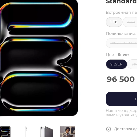
Standard 
Встроенная па
1 TB
2 TB
Подключение:
WI-FI + CELLU
Цвет:
Silver
SILVER
SP
96 500
Наши менеджеры
вами и уточнят 
Доставка де