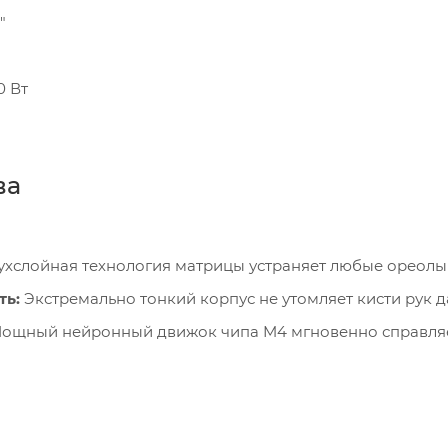
"
0 Вт
ва
хслойная технология матрицы устраняет любые ореолы 
ть:
Экстремально тонкий корпус не утомляет кисти рук 
ощный нейронный движок чипа M4 мгновенно справляе