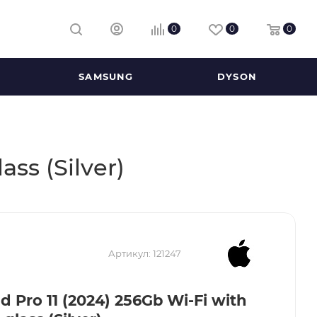
0
0
0
SAMSUNG
DYSON
ss (Silver)
Артикул:
121247
d Pro 11 (2024) 256Gb Wi-Fi with