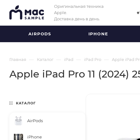
Оригинальная техника
Apple.
+
Доставка день в день.
AIRPODS
IPHONE
—
—
—
—
Главная
Каталог
iPad
iPad Pro
Apple iPad Pro
Apple iPad Pro 11 (2024) 2
КАТАЛОГ
AirPods
iPhone