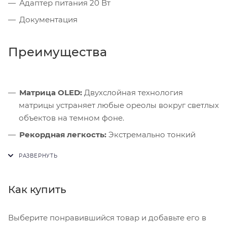
Адаптер питания 20 Вт
Документация
Преимущества
Матрица OLED:
Двухслойная технология
матрицы устраняет любые ореолы вокруг светлых
объектов на темном фоне.
Рекордная легкость:
Экстремально тонкий
корпус не утомляет кисти рук даже при
многочасовом чтении или рисовании.
ИИ-вычисления:
Мощный нейронный движок
Как купить
чипа M4 мгновенно справляется с алгоритмами
машинного обучения.
Выберите понравившийся товар и добавьте его в