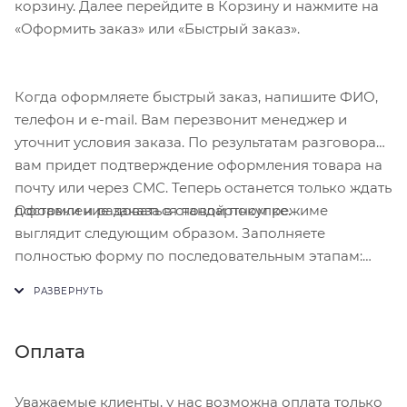
корзину. Далее перейдите в Корзину и нажмите на
«Оформить заказ» или «Быстрый заказ».
Когда оформляете быстрый заказ, напишите ФИО,
телефон и e-mail. Вам перезвонит менеджер и
уточнит условия заказа. По результатам разговора
вам придет подтверждение оформления товара на
почту или через СМС. Теперь останется только ждать
Оформление заказа в стандартном режиме
доставки и радоваться новой покупке.
выглядит следующим образом. Заполняете
полностью форму по последовательным этапам:
адрес, способ доставки, оплаты, данные о себе.
Советуем в комментарии к заказу написать
информацию, которая поможет курьеру вас найти.
Нажмите кнопку «Оформить заказ».
Оплата
Уважаемые клиенты, у нас возможна оплата только