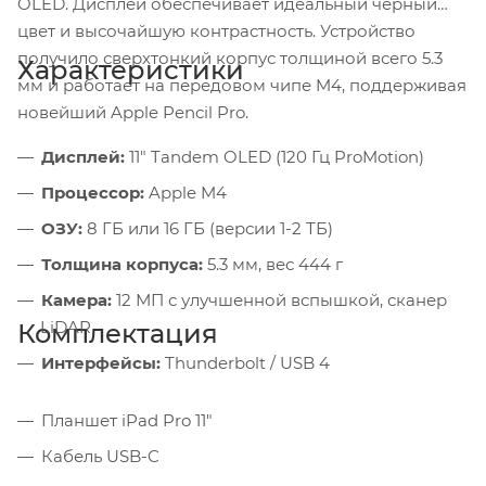
OLED. Дисплей обеспечивает идеальный черный
цвет и высочайшую контрастность. Устройство
получило сверхтонкий корпус толщиной всего 5.3
Характеристики
мм и работает на передовом чипе M4, поддерживая
новейший Apple Pencil Pro.
Дисплей:
11" Tandem OLED (120 Гц ProMotion)
Процессор:
Apple M4
ОЗУ:
8 ГБ или 16 ГБ (версии 1-2 ТБ)
Толщина корпуса:
5.3 мм, вес 444 г
Камера:
12 МП с улучшенной вспышкой, сканер
LiDAR
Комплектация
Интерфейсы:
Thunderbolt / USB 4
Планшет iPad Pro 11"
Кабель USB-C