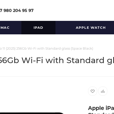
7 980 204 95 97
MAC
IPAD
APPLE WATCH
o 11 (2025) 256Gb Wi-Fi with Standard glass (Space Black)
256Gb Wi-Fi with Standard g
Apple iPa