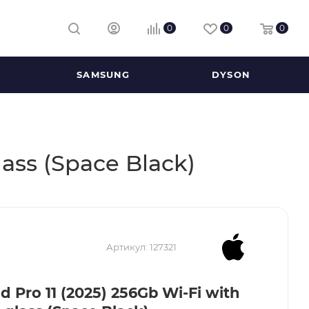
0
0
0
SAMSUNG
DYSON
lass (Space Black)
Артикул:
127321
d Pro 11 (2025) 256Gb Wi-Fi with