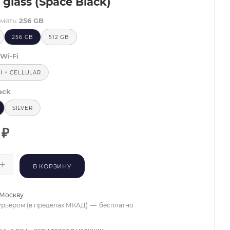
 glass (Space Black)
мять:
256 GB
256 GB
512 GB
Wi-Fi
FI + CELLULAR
ack
SILVER
₽
В КОРЗИНУ
Москву
урьером (в пределах МКАД)
—
бесплатно