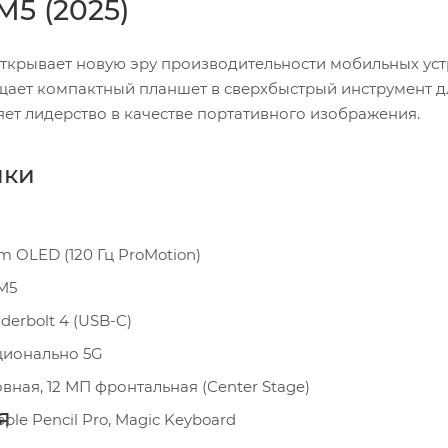
 M5 (2025)
5) открывает новую эру производительности мобильных ус
щает компактный планшет в сверхбыстрый инструмент д
ет лидерство в качестве портативного изображения.
ики
m OLED (120 Гц ProMotion)
M5
erbolt 4 (USB-C)
пционально 5G
вная, 12 МП фронтальная (Center Stage)
я
ple Pencil Pro, Magic Keyboard