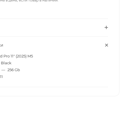
нь в день, если товар в наличии.
КИ
d Pro 11" (2025) M5
 Black
—
256 Gb
11