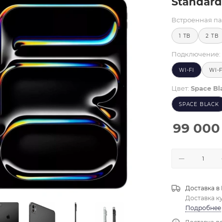
Standard
Встроенная па
1 TB
2 TB
Подключение:
WI-FI
WI-
Цвет:
Space Bl
SPACE BLACK
99 000
Доставка в
Доставка к
Подробнее