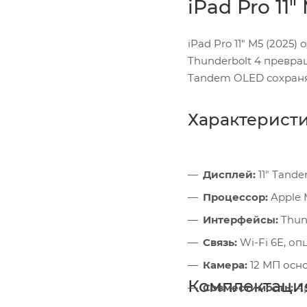
iPad Pro 11"
iPad Pro 11" M5 (202
Thunderbolt 4 превра
Tandem OLED сохраня
Характерист
Дисплей:
11" Tande
Процессор:
Apple 
Интерфейсы:
Thund
Связь:
Wi-Fi 6E, о
Камера:
12 МП осно
Комплектаци
Совместимость:
Ap