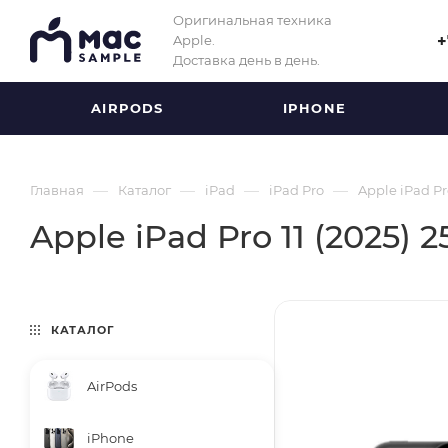
Оригинальная техника
Apple.
+
Доставка день в день.
AIRPODS
IPHONE
—
—
—
—
Главная
Каталог
iPad
iPad Pro
Apple iPad Pr
Apple iPad Pro 11 (2025) 
КАТАЛОГ
AirPods
iPhone