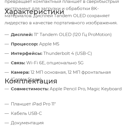
превращает компактный планшет в сверхбыстрый
инструмент для загрузки и обработки 8K-
Характеристики
материалов. Дисплей Tandem OLED сохраняет
лидерство в качестве портативного изображения.
Дисплей:
11" Tandem OLED (120 Гц ProMotion)
Процессор:
Apple M5
Интерфейсы:
Thunderbolt 4 (USB-C)
Связь:
Wi-Fi 6E, опционально 5G
Камера:
12 МП основная, 12 МП фронтальная
(Center Stage)
Комплектация
Совместимость:
Apple Pencil Pro, Magic Keyboard
Планшет iPad Pro 11"
Кабель USB-C
Документация