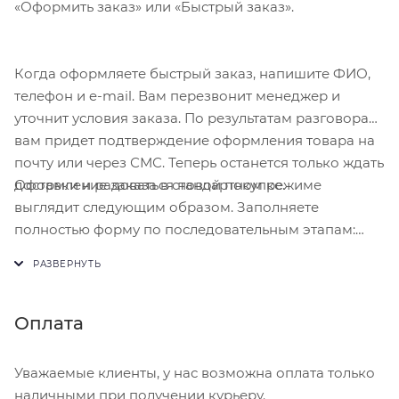
«Оформить заказ» или «Быстрый заказ».
Когда оформляете быстрый заказ, напишите ФИО,
телефон и e-mail. Вам перезвонит менеджер и
уточнит условия заказа. По результатам разговора
вам придет подтверждение оформления товара на
почту или через СМС. Теперь останется только ждать
Оформление заказа в стандартном режиме
доставки и радоваться новой покупке.
выглядит следующим образом. Заполняете
полностью форму по последовательным этапам:
адрес, способ доставки, оплаты, данные о себе.
Советуем в комментарии к заказу написать
информацию, которая поможет курьеру вас найти.
Нажмите кнопку «Оформить заказ».
Оплата
Уважаемые клиенты, у нас возможна оплата только
наличными при получении курьеру.