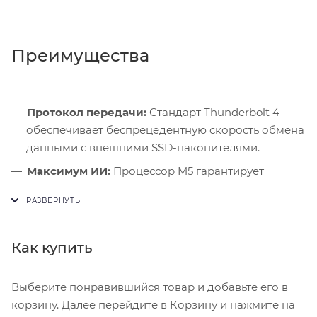
Преимущества
Протокол передачи:
Стандарт Thunderbolt 4
обеспечивает беспрецедентную скорость обмена
данными с внешними SSD-накопителями.
Максимум ИИ:
Процессор M5 гарантирует
безупречную работу всех генеративных функций
Apple Intelligence.
Студийный звук:
Встроенные динамики и
Как купить
микрофоны студийного качества позволяют
записывать подкасты без внешнего
оборудования.
Выберите понравившийся товар и добавьте его в
корзину. Далее перейдите в Корзину и нажмите на