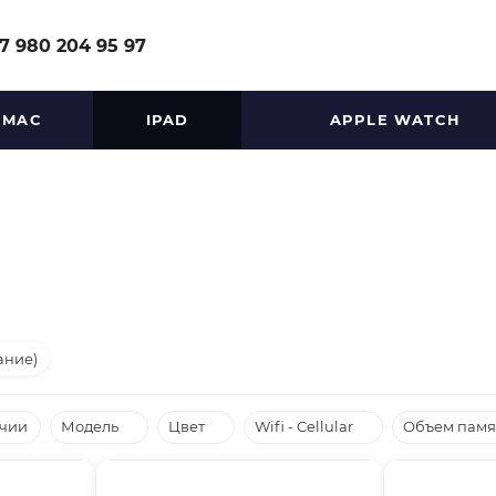
7 980 204 95 97
MAC
IPAD
APPLE WATCH
ание)
ичии
Модель
Цвет
Wifi - Cellular
Объем памя