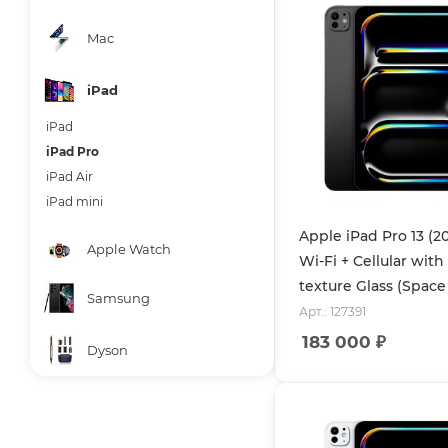
Mac
iPad
iPad
iPad Pro
iPad Air
iPad mini
Apple iPad Pro 13 (2
Apple Watch
Wi-Fi + Cellular wit
texture Glass (Space
Samsung
Арт.: 127391
183 000
₽
Dyson