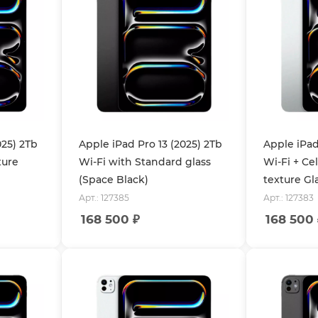
025) 2Tb
Apple iPad Pro 13 (2025) 2Tb
Apple iPad
ture
Wi-Fi with Standard glass
Wi-Fi + Ce
(Space Black)
texture Gla
Арт.: 127385
Арт.: 127383
168 500
₽
168 500