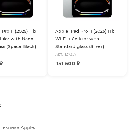
Pro 11 (2025) 1Tb
Apple iPad Pro 11 (2025) 1Tb
llular with Nano-
Wi-Fi + Cellular with
ass (Space Black)
Standard glass (Silver)
Арт.: 127357
₽
151 500
₽
5
 техника Apple.