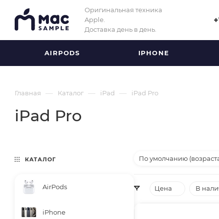
Оригинальная техника
Apple.
+
Доставка день в день.
AIRPODS
IPHONE
—
—
—
Главная
Каталог
iPad
iPad Pro
iPad Pro
По умолчанию (возраст
КАТАЛОГ
AirPods
Цена
В нал
iPhone