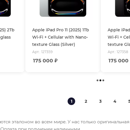
025) 2Tb
Apple iPad Pro 11 (2025) 1Tb
Apple iPad 
glass
Wi-Fi + Cellular with Nano-
Wi-Fi + Ce
texture Glass (Silver)
texture Gl
Арт.: 127359
Арт.: 127358
175 000
₽
175 000
1
2
3
4
яются эталоном во всем мире. У нас только оригинальная
. Оплата при получении наличными.