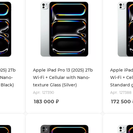
025) 2Tb
Apple iPad Pro 13 (2025) 2Tb
Apple iPad
h Nano-
Wi-Fi + Cellular with Nano-
Wi-Fi + Cel
 Black)
texture Glass (Silver)
Standard gl
Арт.: 127390
Арт.: 127388
183 000
₽
172 500