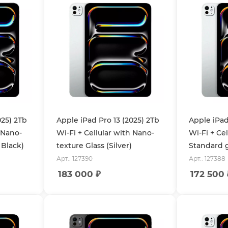
025) 2Tb
Apple iPad Pro 13 (2025) 2Tb
Apple iPad
h Nano-
Wi-Fi + Cellular with Nano-
Wi-Fi + Cel
 Black)
texture Glass (Silver)
Standard gl
Арт.: 127390
Арт.: 127388
183 000
₽
172 500