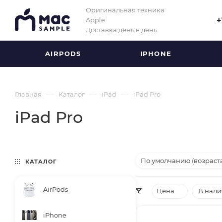
Оригинальная техника
Apple.
+
Доставка день в день.
AIRPODS
IPHONE
—
—
—
Главная
Каталог
iPad
iPad Pro
iPad Pro
По умолчанию (возраст
КАТАЛОГ
AirPods
Цена
В нал
iPhone