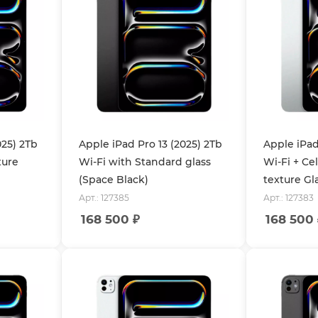
025) 2Tb
Apple iPad Pro 13 (2025) 2Tb
Apple iPad
ture
Wi-Fi with Standard glass
Wi-Fi + Ce
(Space Black)
texture Gla
Арт.: 127385
Арт.: 127383
168 500
₽
168 500