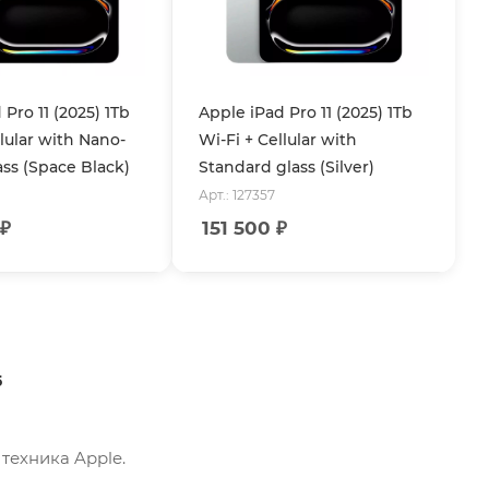
Pro 11 (2025) 1Tb
Apple iPad Pro 11 (2025) 1Tb
llular with Nano-
Wi-Fi + Cellular with
ass (Space Black)
Standard glass (Silver)
Арт.: 127357
₽
151 500
₽
5
 техника Apple.