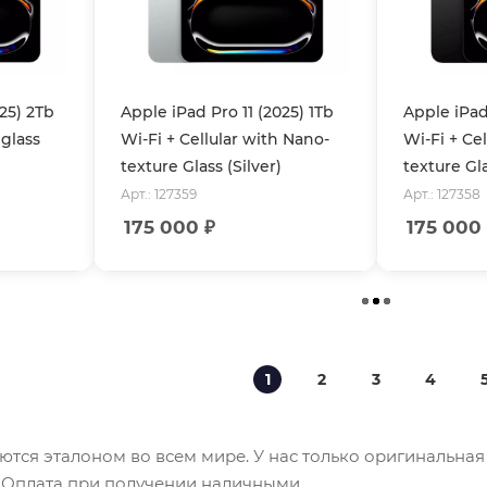
025) 2Tb
Apple iPad Pro 11 (2025) 1Tb
Apple iPad 
glass
Wi-Fi + Cellular with Nano-
Wi-Fi + Ce
texture Glass (Silver)
texture Gl
Арт.: 127359
Арт.: 127358
175 000
₽
175 000
1
2
3
4
яются эталоном во всем мире. У нас только оригинальная
. Оплата при получении наличными.