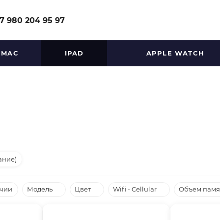
7 980 204 95 97
MAC
IPAD
APPLE WATCH
ание)
ичии
Модель
Цвет
Wifi - Cellular
Объем памя