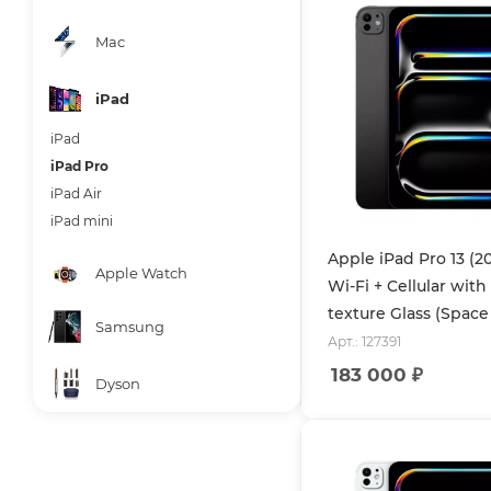
Mac
iPad
iPad
iPad Pro
iPad Air
iPad mini
Apple iPad Pro 13 (2
Apple Watch
Wi-Fi + Cellular wit
texture Glass (Space
Samsung
Арт.: 127391
183 000
₽
Dyson