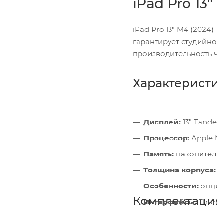
iPad Pro 13"
iPad Pro 13" M4 (202
гарантирует студийн
производительность 
Характерист
Дисплей:
13" Tande
Процессор:
Apple 
Память:
накопители
Толщина корпуса:
Особенности:
опци
Комплектаци
Интерфейсы:
Thund