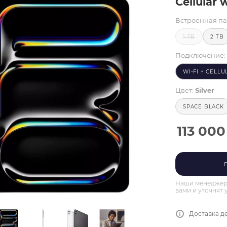
Cellular 
Встроенная па
1 TB
2 TB
Подключение:
WI-FI + CELLU
Цвет:
Silver
SPACE BLACK
113 000
Наши менеджеры
вами и уточнят 
Доставка де