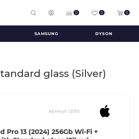
0
0
0
SAMSUNG
DYSON
tandard glass (Silver)
Артикул:
121315
d Pro 13 (2024) 256Gb Wi-Fi +