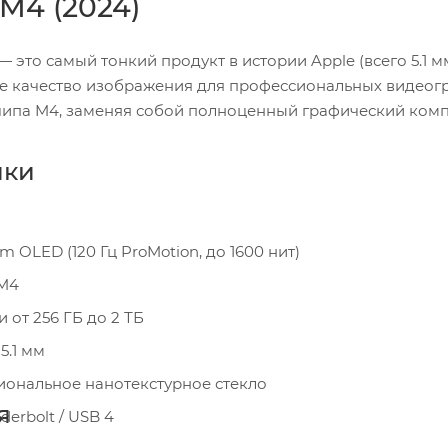
 M4 (2024)
4) — это самый тонкий продукт в истории Apple (всего 5.
ое качество изображения для профессиональных видеог
чипа M4, заменяя собой полноценный графический комп
ики
m OLED (120 Гц ProMotion, до 1600 нит)
M4
 от 256 ГБ до 2 ТБ
5.1 мм
ональное нанотекстурное стекло
я
erbolt / USB 4