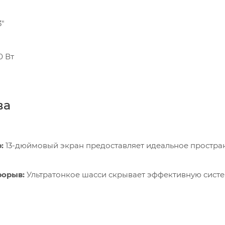
3"
0 Вт
ва
:
13-дюймовый экран предоставляет идеальное простра
рорыв:
Ультратонкое шасси скрывает эффективную сист
крытие:
Версии с нанотекстурным стеклом полностью и