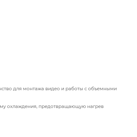
нство для монтажа видео и работы с объемными
ему охлаждения, предотвращающую нагрев
сключают отражения при работе под открытым