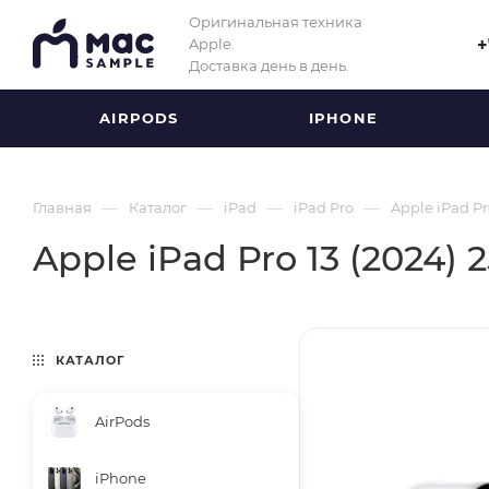
Оригинальная техника
Apple.
+
Доставка день в день.
AIRPODS
IPHONE
—
—
—
—
Главная
Каталог
iPad
iPad Pro
Apple iPad Pro
Apple iPad Pro 13 (2024) 2
КАТАЛОГ
AirPods
iPhone