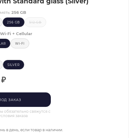
with Standard glass (Silver)
мять:
256 GB
256 GB
512 GB
Wi-Fi + Cellular
LAR
WI-FI
SILVER
₽
ПОД ЗАКАЗ
 обязательно свяжутся с
условия заказа
нь в день, если товар в наличии.