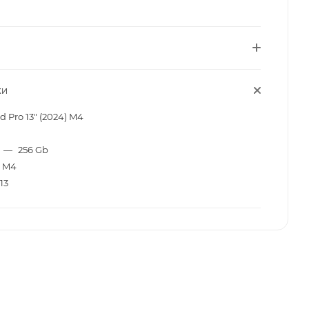
КИ
d Pro 13" (2024) M4
—
256 Gb
M4
13