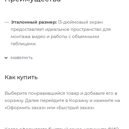
Эталонный размер:
13-дюймовый экран
предоставляет идеальное пространство для
монтажа видео и работы с объемными
таблицами.
Архитектурный прорыв:
Ультратонкое шасси
скрывает эффективную систему охлаждения,
предотвращающую нагрев планшета.
Как купить
Антибликовое покрытие:
Версии с
нанотекстурным стеклом полностью исключают
отражения при работе под открытым небом.
Выберите понравившийся товар и добавьте его в
корзину. Далее перейдите в Корзину и нажмите на
«Оформить заказ» или «Быстрый заказ».