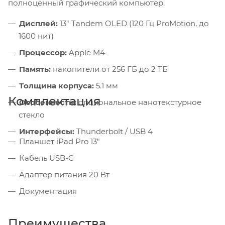
полноценный графический компьютер.
Дисплей:
13" Tandem OLED (120 Гц ProMotion, до
1600 нит)
Процессор:
Apple M4
Память:
накопители от 256 ГБ до 2 ТБ
Толщина корпуса:
5.1 мм
Комплектация
Особенности:
опциональное нанотекстурное
стекло
Интерфейсы:
Thunderbolt / USB 4
Планшет iPad Pro 13"
Кабель USB-C
Адаптер питания 20 Вт
Документация
Преимущества