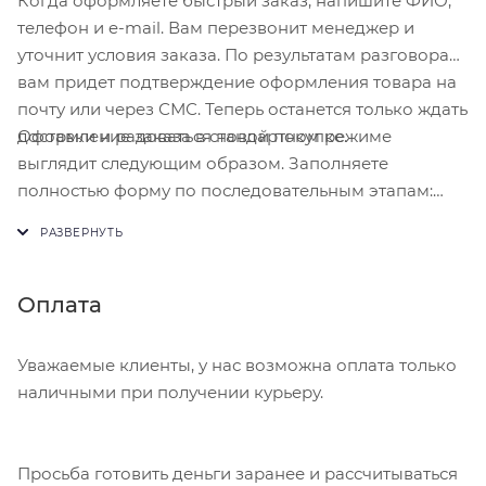
Когда оформляете быстрый заказ, напишите ФИО,
телефон и e-mail. Вам перезвонит менеджер и
уточнит условия заказа. По результатам разговора
вам придет подтверждение оформления товара на
почту или через СМС. Теперь останется только ждать
Оформление заказа в стандартном режиме
доставки и радоваться новой покупке.
выглядит следующим образом. Заполняете
полностью форму по последовательным этапам:
адрес, способ доставки, оплаты, данные о себе.
Советуем в комментарии к заказу написать
информацию, которая поможет курьеру вас найти.
Нажмите кнопку «Оформить заказ».
Оплата
Уважаемые клиенты, у нас возможна оплата только
наличными при получении курьеру.
Просьба готовить деньги заранее и рассчитываться