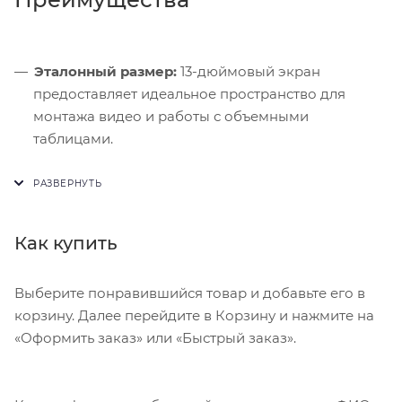
Эталонный размер:
13-дюймовый экран
предоставляет идеальное пространство для
монтажа видео и работы с объемными
таблицами.
Архитектурный прорыв:
Ультратонкое шасси
скрывает эффективную систему охлаждения,
предотвращающую нагрев планшета.
Как купить
Антибликовое покрытие:
Версии с
нанотекстурным стеклом полностью исключают
отражения при работе под открытым небом.
Выберите понравившийся товар и добавьте его в
корзину. Далее перейдите в Корзину и нажмите на
«Оформить заказ» или «Быстрый заказ».