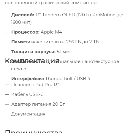
полноценный графический компьютер.
Дисплей:
13" Tandem OLED (120 Гц ProMotion, до
1600 нит)
Процессор:
Apple M4
Память:
накопители от 256 ГБ до 2 ТБ
Толщина корпуса:
5.1 мм
Комплектация
Особенности:
опциональное нанотекстурное
стекло
Интерфейсы:
Thunderbolt / USB 4
Планшет iPad Pro 13"
Кабель USB-C
Адаптер питания 20 Вт
Документация
Преимущества