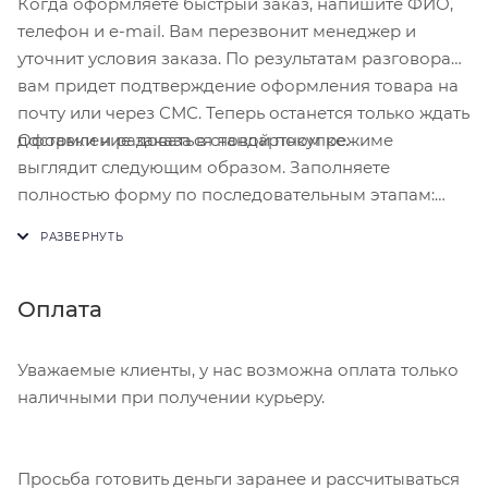
Когда оформляете быстрый заказ, напишите ФИО,
телефон и e-mail. Вам перезвонит менеджер и
уточнит условия заказа. По результатам разговора
вам придет подтверждение оформления товара на
почту или через СМС. Теперь останется только ждать
Оформление заказа в стандартном режиме
доставки и радоваться новой покупке.
выглядит следующим образом. Заполняете
полностью форму по последовательным этапам:
адрес, способ доставки, оплаты, данные о себе.
Советуем в комментарии к заказу написать
информацию, которая поможет курьеру вас найти.
Нажмите кнопку «Оформить заказ».
Оплата
Уважаемые клиенты, у нас возможна оплата только
наличными при получении курьеру.
Просьба готовить деньги заранее и рассчитываться