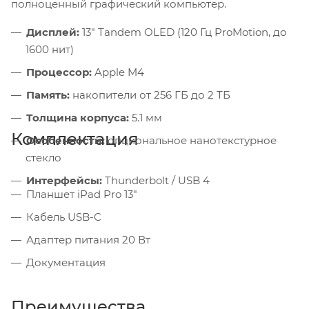
полноценный графический компьютер.
Дисплей:
13" Tandem OLED (120 Гц ProMotion, до
1600 нит)
Процессор:
Apple M4
Память:
накопители от 256 ГБ до 2 ТБ
Толщина корпуса:
5.1 мм
Комплектация
Особенности:
опциональное нанотекстурное
стекло
Интерфейсы:
Thunderbolt / USB 4
Планшет iPad Pro 13"
Кабель USB-C
Адаптер питания 20 Вт
Документация
Преимущества