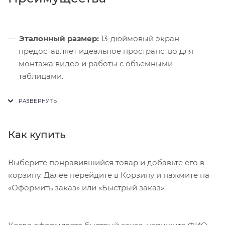
Эталонный размер:
13-дюймовый экран
предоставляет идеальное пространство для
монтажа видео и работы с объемными
таблицами.
Архитектурный прорыв:
Ультратонкое шасси
скрывает эффективную систему охлаждения,
предотвращающую нагрев планшета.
Как купить
Антибликовое покрытие:
Версии с
нанотекстурным стеклом полностью исключают
отражения при работе под открытым небом.
Выберите понравившийся товар и добавьте его в
корзину. Далее перейдите в Корзину и нажмите на
«Оформить заказ» или «Быстрый заказ».