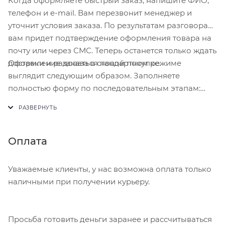
Когда оформляете быстрый заказ, напишите ФИО,
телефон и e-mail. Вам перезвонит менеджер и
уточнит условия заказа. По результатам разговора
вам придет подтверждение оформления товара на
почту или через СМС. Теперь останется только ждать
Оформление заказа в стандартном режиме
доставки и радоваться новой покупке.
выглядит следующим образом. Заполняете
полностью форму по последовательным этапам:
адрес, способ доставки, оплаты, данные о себе.
Советуем в комментарии к заказу написать
информацию, которая поможет курьеру вас найти.
Нажмите кнопку «Оформить заказ».
Оплата
Уважаемые клиенты, у нас возможна оплата только
наличными при получении курьеру.
Просьба готовить деньги заранее и рассчитываться