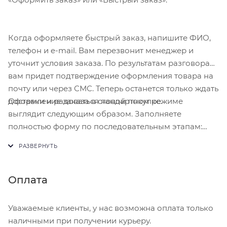
APPLE WATCH
Когда оформляете быстрый заказ, напишите ФИО,
телефон и e-mail. Вам перезвонит менеджер и
уточнит условия заказа. По результатам разговора
вам придет подтверждение оформления товара на
почту или через СМС. Теперь останется только ждать
Оформление заказа в стандартном режиме
доставки и радоваться новой покупке.
выглядит следующим образом. Заполняете
полностью форму по последовательным этапам:
адрес, способ доставки, оплаты, данные о себе.
Советуем в комментарии к заказу написать
информацию, которая поможет курьеру вас найти.
Нажмите кнопку «Оформить заказ».
Оплата
Уважаемые клиенты, у нас возможна оплата только
наличными при получении курьеру.