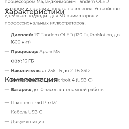
процессором M5, 13-дюймовым Tandem OLED
экраном и портами нового поколения. Устройство
Характеристики
идеально подходит для 3D-аниматоров и
профессиональных иллюстраторов.
Дисплей:
13" Tandem OLED (120 Гц ProMotion, до
1600 нит)
Процессор:
Apple M5
ОЗУ:
16 ГБ
Накопитель:
от 256 ГБ до 2 ТБ SSD
Комплектация
Интерфейсы:
Thunderbolt 4 (USB-C)
Батарея:
до 10 часов автономной работы
Планшет iPad Pro 13"
Кабель USB-C
Документация