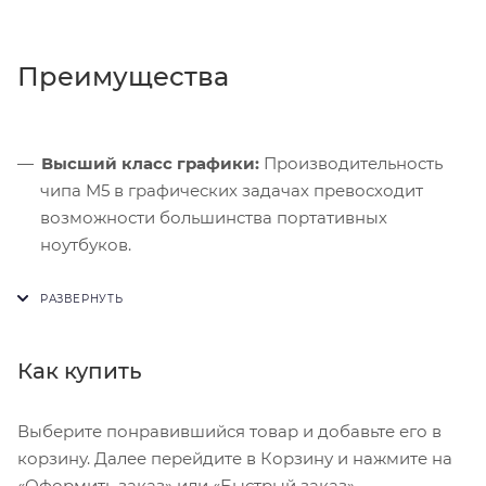
Преимущества
Высший класс графики:
Производительность
чипа M5 в графических задачах превосходит
возможности большинства портативных
ноутбуков.
Идеальный контраст:
OLED-матрица
обеспечивает точечную подсветку пикселей для
глубокого черного и ярких акцентов.
Как купить
Мобильная студия:
Поддержка клавиатуры с
тачпадом и нового стилуса закрывает все
сценарии профессиональной работы с
Выберите понравившийся товар и добавьте его в
интерфейсом.
корзину. Далее перейдите в Корзину и нажмите на
«Оформить заказ» или «Быстрый заказ».