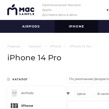
Оригинальная техника
Apple.
+
Доставка день в день.
AIRPODS
IPHONE
—
—
—
Главная
Каталог
iPhone
iPhone 14 Pro
iPhone 14 Pro
По умолчанию (возраст
КАТАЛОГ
AirPods
Цена
В нал
iPhone