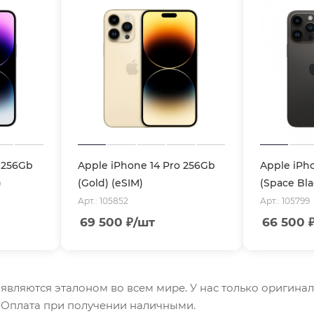
 256Gb
Apple iPhone 14 Pro 256Gb
Apple iPh
)
(Gold) (eSIM)
(Space Bla
Арт.: 105852
Арт.: 105799
69 500
₽
/шт
66 500
e являются эталоном во всем мире. У нас только оригина
. Оплата при получении наличными.