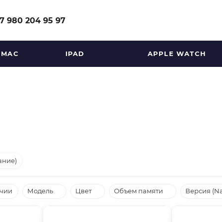
7 980 204 95 97
MAC
IPAD
APPLE WATCH
ание)
ичии
Модель
Цвет
Объем памяти
Версия (N