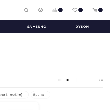
0
0
0
SAMSUNG
DYSON
ano Sim/eSim)
Бренд