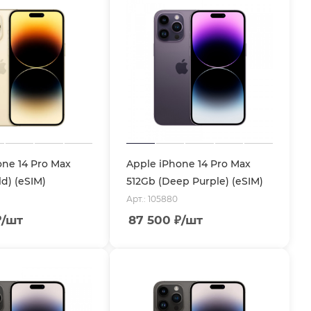
one 14 Pro Max
Apple iPhone 14 Pro Max
d) (eSIM)
512Gb (Deep Purple) (eSIM)
Арт.: 105880
₽
/шт
87 500
₽
/шт