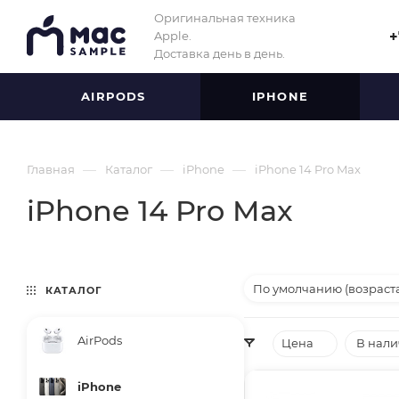
Оригинальная техника
Apple.
+
Доставка день в день.
AIRPODS
IPHONE
—
—
—
Главная
Каталог
iPhone
iPhone 14 Pro Max
iPhone 14 Pro Max
По умолчанию (возраст
КАТАЛОГ
AirPods
Цена
В нал
iPhone