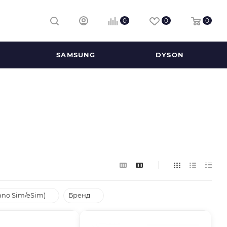
0
0
0
SAMSUNG
DYSON
ano Sim/eSim)
Бренд