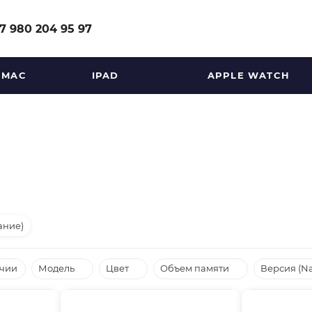
7 980 204 95 97
MAC
IPAD
APPLE WATCH
ание)
ичии
Модель
Цвет
Объем памяти
Версия (N