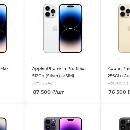
 Max
Apple iPhone 14 Pro Max
Apple iPh
512Gb (Silver) (eSIM)
256Gb (Gol
Арт.: 106043
Арт.: 105953
87 500
₽
/шт
76 500