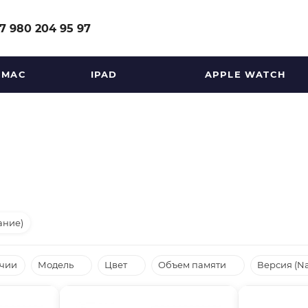
7 980 204 95 97
MAC
IPAD
APPLE WATCH
ание)
ичии
Модель
Цвет
Объем памяти
Версия (N