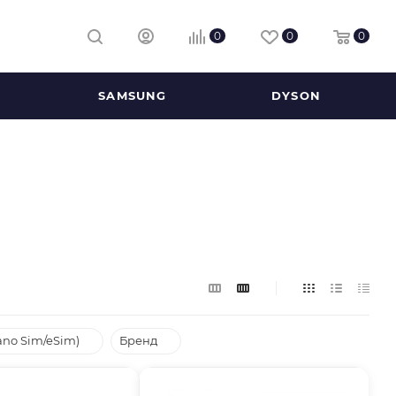
0
0
0
SAMSUNG
DYSON
ano Sim/eSim)
Бренд