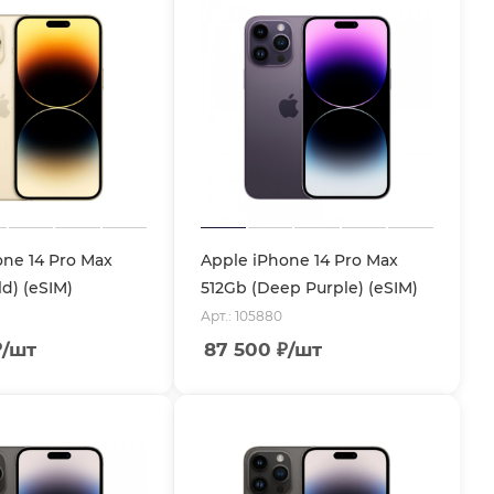
one 14 Pro Max
Apple iPhone 14 Pro Max
d) (eSIM)
512Gb (Deep Purple) (eSIM)
Арт.: 105880
₽
/шт
87 500
₽
/шт