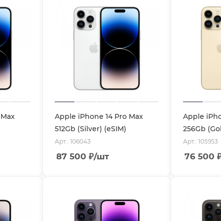
 Max
Apple iPhone 14 Pro Max
Apple iPh
512Gb (Silver) (eSIM)
256Gb (Gol
Арт.: 106043
Арт.: 105953
87 500
₽
/шт
76 500