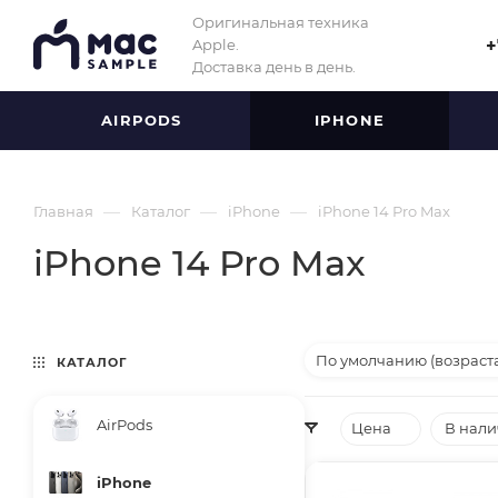
Оригинальная техника
Apple.
+
Доставка день в день.
AIRPODS
IPHONE
—
—
—
Главная
Каталог
iPhone
iPhone 14 Pro Max
iPhone 14 Pro Max
По умолчанию (возраст
КАТАЛОГ
AirPods
Цена
В нал
iPhone