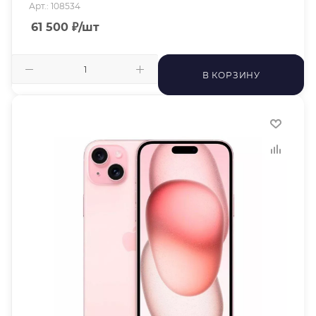
Арт.: 108534
61 500
₽
/шт
В КОРЗИНУ