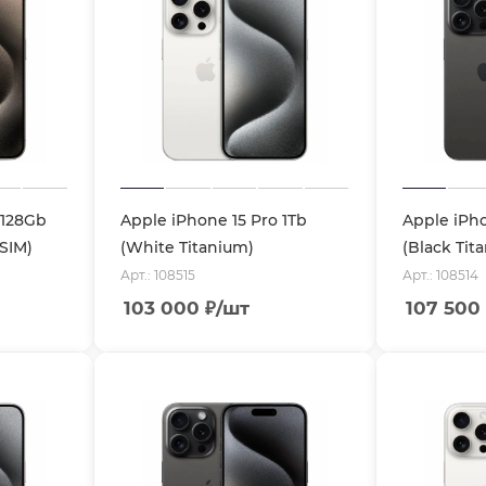
 128Gb
Apple iPhone 15 Pro 1Tb
Apple iPho
eSIM)
(White Titanium)
(Black Tit
Арт.: 108515
Арт.: 108514
103 000
₽
/шт
107 500