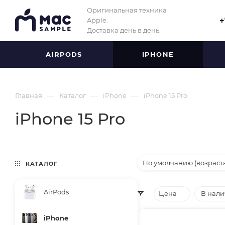
Оригинальная техника
Apple.
+
Доставка день в день.
AIRPODS
IPHONE
—
—
—
Главная
Каталог
iPhone
iPhone 15 Pro
iPhone 15 Pro
По умолчанию (возраст
КАТАЛОГ
AirPods
Цена
В нал
iPhone