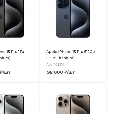
ne 15 Pro 1Tb
Apple iPhone 15 Pro 512Gb
anium)
(Blue Titanium)
Арт.: 108510
₽
/шт
98 000
₽
/шт