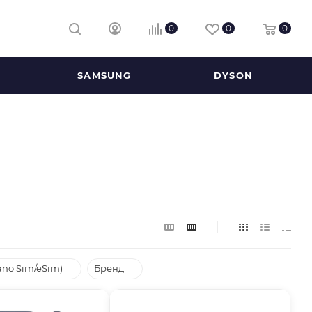
0
0
0
SAMSUNG
DYSON
ano Sim/eSim)
Бренд