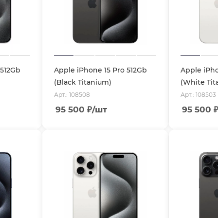
 512Gb
Apple iPhone 15 Pro 512Gb
Apple iPh
(Black Titanium)
(White Tit
Арт.: 108508
Арт.: 108503
95 500
₽
/шт
95 500