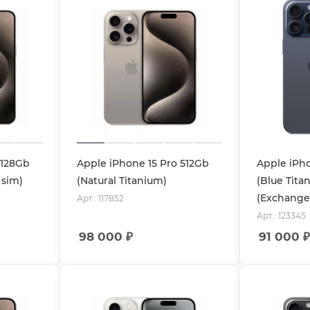
 128Gb
Apple iPhone 15 Pro 512Gb
Apple iPho
 sim)
(Natural Titanium)
(Blue Tita
(Exchange
Арт.: 117852
Арт.: 123345
98 000
₽
91 000
₽