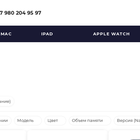
7 980 204 95 97
MAC
IPAD
APPLE WATCH
ание)
ичии
Модель
Цвет
Объем памяти
Версия (N