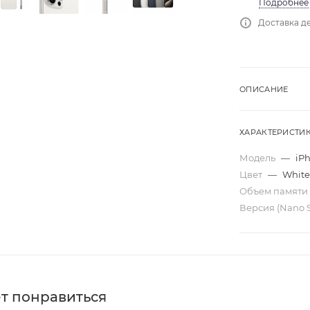
Подробнее
Доставка де
ОПИСАНИЕ
ХАРАКТЕРИСТИ
Модель
—
iPh
Цвет
—
White
Объем памяти
Версия (Nano 
т понравиться