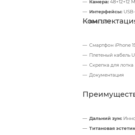
Камера:
48+12+12 М
Интерфейсы:
USB-C
Комплектаци
Вес:
221 г
Смартфон iPhone 1
Плетеный кабель 
Скрепка для лотка
Документация
Преимущест
Дальний зум:
Инно
Титановая эстетик