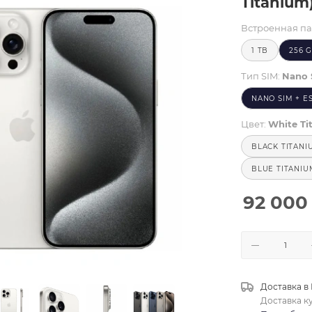
Titanium
Встроенная па
1 TB
256 
Тип SIM:
Nano 
NANO SIM + E
Цвет:
White Ti
BLACK TITANI
BLUE TITANIU
92 000
Доставка в
Доставка к