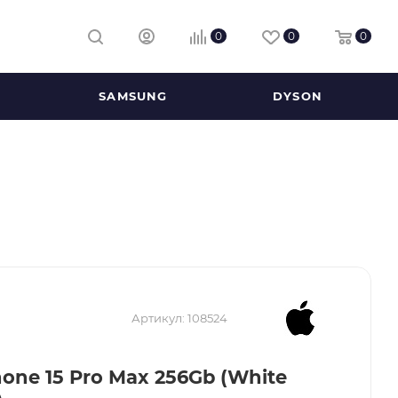
0
0
0
SAMSUNG
DYSON
Артикул:
108524
hone 15 Pro Max 256Gb (White