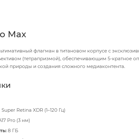
ro Max
ультимативный флагман в титановом корпусе с эксклюзи
ективом (тетрапризмой), обеспечивающим 5-кратное оп
икой природы и создания сложного медиаконтента.
ики
 Super Retina XDR (1–120 Гц)
17 Pro (3 нм)
ть:
8 ГБ