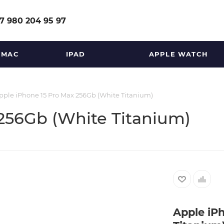
7 980 204 95 97
MAC
IPAD
APPLE WATCH
pple iPhone 15 Pro Max 256Gb (White Titanium)
256Gb (White Titanium)
Apple iP