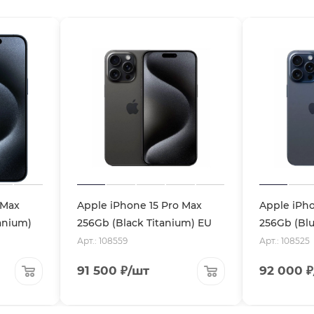
 Max
Apple iPhone 15 Pro Max
Apple iPho
anium)
256Gb (Black Titanium) EU
256Gb (Blu
Арт.: 108559
Арт.: 108525
91 500
₽
/шт
92 000
₽