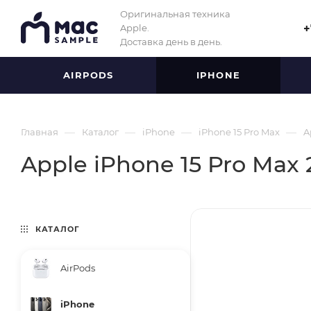
Оригинальная техника
Apple.
+
Доставка день в день.
AIRPODS
IPHONE
—
—
—
—
Главная
Каталог
iPhone
iPhone 15 Pro Max
A
Apple iPhone 15 Pro Max 
КАТАЛОГ
AirPods
iPhone