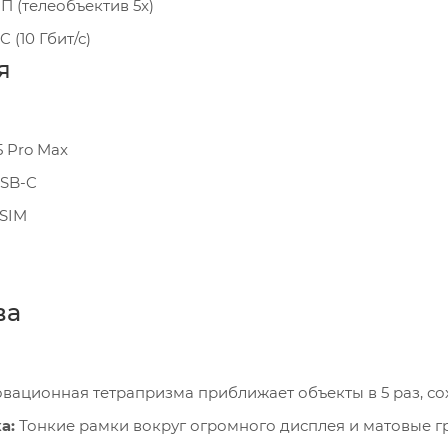
П (телеобъектив 5x)
 (10 Гбит/с)
я
5 Pro Max
USB-C
 SIM
ва
вационная тетрапризма приближает объекты в 5 раз, со
а:
Тонкие рамки вокруг огромного дисплея и матовые г