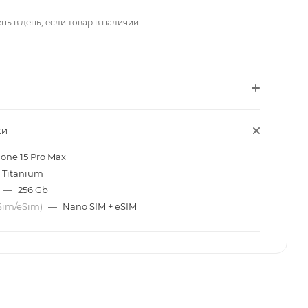
нь в день, если товар в наличии.
КИ
one 15 Pro Max
 Titanium
—
256 Gb
Sim/eSim)
—
Nano SIM + eSIM