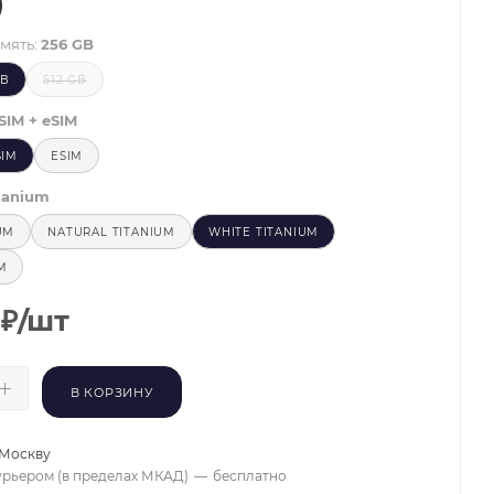
)
мять:
256 GB
GB
512 GB
SIM + eSIM
SIM
ESIM
tanium
UM
NATURAL TITANIUM
WHITE TITANIUM
M
₽
/шт
В КОРЗИНУ
Москву
урьером (в пределах МКАД)
—
бесплатно