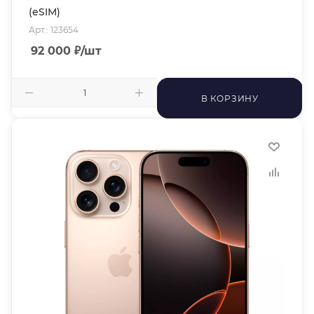
(eSIM)
Арт.: 123654
92 000
₽
/шт
В КОРЗИНУ