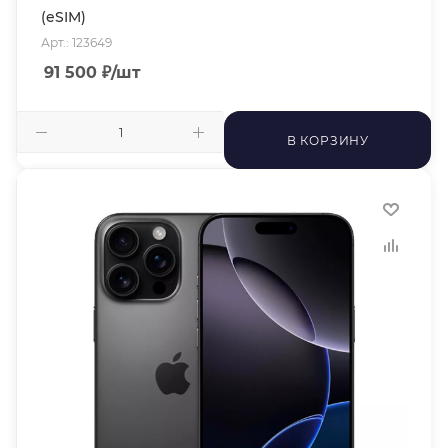
(eSIM)
Арт.: 123649
91 500
₽
/шт
В КОРЗИНУ