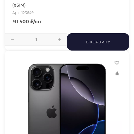
(eSIM)
Арт.: 123649
91 500
₽
/шт
В КОРЗИНУ