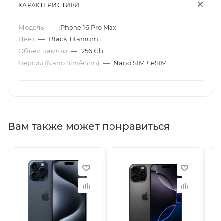
ХАРАКТЕРИСТИКИ
Модель
—
iPhone 16 Pro Max
Цвет
—
Black Titanium
Объем памяти
—
256 Gb
Версия (Nano Sim/eSim)
—
Nano SIM + eSIM
Вам также может понравиться