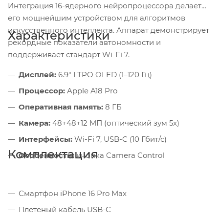
Интеграция 16-ядерного нейропроцессора делает
его мощнейшим устройством для алгоритмов
искусственного интеллекта. Аппарат демонстрирует
Характеристики
рекордные показатели автономности и
поддерживает стандарт Wi-Fi 7.
Дисплей:
6.9" LTPO OLED (1–120 Гц)
Процессор:
Apple A18 Pro
Оперативная память:
8 ГБ
Камера:
48+48+12 МП (оптический зум 5x)
Интерфейсы:
Wi-Fi 7, USB-C (10 Гбит/с)
Комплектация
Особенности:
кнопка Camera Control
Смартфон iPhone 16 Pro Max
Плетеный кабель USB-C