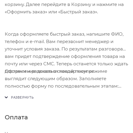
корзину. Далее перейдите в Корзину и нажмите на
«Оформить заказ» или «Быстрый заказ».
Когда оформляете быстрый заказ, напишите ФИО,
телефон и e-mail. Вам перезвонит менеджер и
уточнит условия заказа. По результатам разговора
вам придет подтверждение оформления товара на
почту или через СМС. Теперь останется только ждать
Оформление заказа в стандартном режиме
доставки и радоваться новой покупке.
выглядит следующим образом. Заполняете
полностью форму по последовательным этапам:
адрес, способ доставки, оплаты, данные о себе.
Советуем в комментарии к заказу написать
информацию, которая поможет курьеру вас найти.
Нажмите кнопку «Оформить заказ».
Оплата