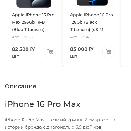
Apple iPhone 15 Pro
Apple iPhone 16 Pro
A
Max 256Gb RFB
128Gb (Black
5
(Blue Titanium)
Titanium) (eSIM)
T
Арт.: 127855
Арт.: 123648
А
82 500
₽
/
85 000
₽
/
1
шт
шт
Описание
iPhone 16 Pro Max
iPhone 16 Pro Max — самый крупный смартфон в
истории бренда с диагональю 6.9 дюймов.