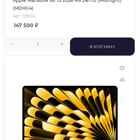
Apple MacBook Air 13 2026 M5 24/1Tb (Midnight)
(MDHG4)
Арт.: 129004
147 500
₽
В КОРЗИНУ