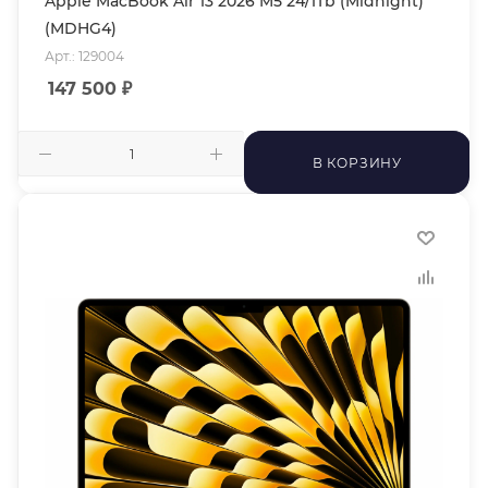
Apple MacBook Air 13 2026 M5 24/1Tb (Midnight)
(MDHG4)
Арт.: 129004
147 500
₽
В КОРЗИНУ