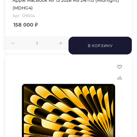
Apple MacBook Air 13 2026 M5 24/1Tb (Midnight)
(MDHG4)
Арт.: 129004
158 000
₽
В КОРЗИНУ