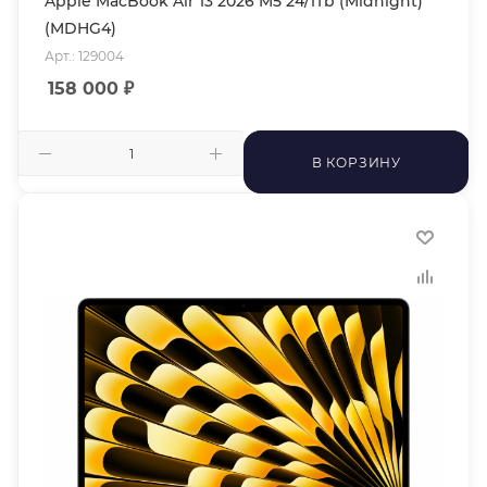
Apple MacBook Air 13 2026 M5 24/1Tb (Midnight)
(MDHG4)
Арт.: 129004
158 000
₽
В КОРЗИНУ