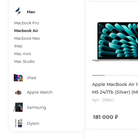
Mac
Macbook Pro
Macbook Air
Macbook Neo
iMac
Mac mini
Mac Studio
iPad
Apple MacBook Air 1
M5 24/1Tb (Silver) (
Apple Watch
Арт.: 128841
Samsung
181 000
₽
Dyson