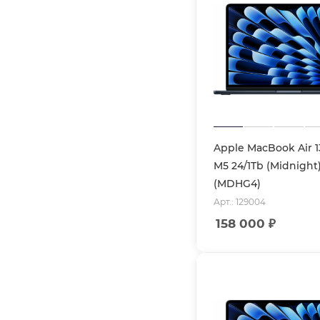
Apple MacBook Air 1
M5 24/1Tb (Midnight
(MDHG4)
Арт.: 129004
158 000
₽