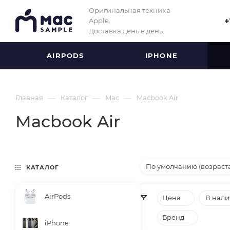
Оригинальная техника
Apple.
+
Доставка день в день.
AIRPODS
IPHONE
—
—
—
Главная
Каталог
Mac
Macbook Air
Macbook Air
По умолчанию (возраст
КАТАЛОГ
AirPods
Цена
В нал
Бренд
iPhone