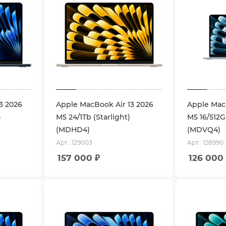
3 2026
Apple MacBook Air 13 2026
Apple MacB
)
M5 24/1Tb (Starlight)
M5 16/512G
(MDHD4)
(MDVQ4)
Арт.: 129003
Арт.: 128990
157 000
₽
126 000