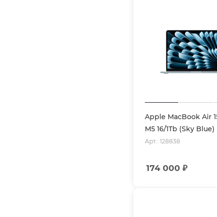
Apple MacBook Air 1
M5 16/1Tb (Sky Blue
Арт.: 128838
174 000
₽