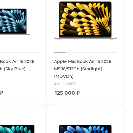
ook Air 15 2026
Apple MacBook Air 15 2026
b (Sky Blue)
M5 16/512Gb (Starlight)
(MDVD4)
Арт.: 128987
₽
125 000
₽