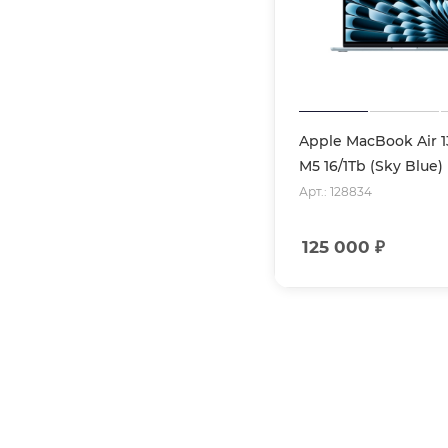
Apple MacBook Air 1
M5 16/1Tb (Sky Blue
Арт.: 128834
125 000
₽