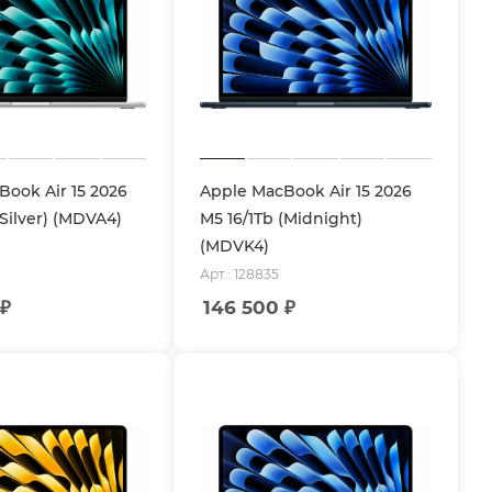
ook Air 15 2026
Apple MacBook Air 15 2026
(Silver) (MDVA4)
M5 16/1Tb (Midnight)
(MDVK4)
Арт.: 128835
₽
146 500
₽