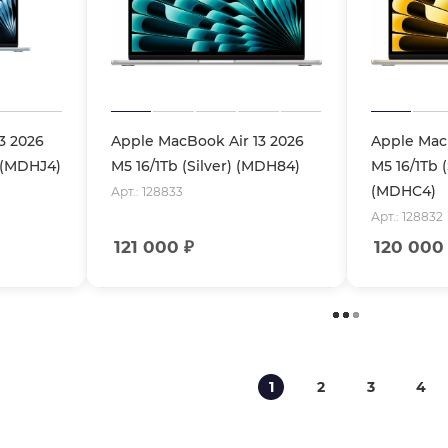
3 2026
Apple MacBook Air 13 2026
Apple MacB
) (MDHJ4)
M5 16/1Tb (Silver) (MDH84)
M5 16/1Tb (
(MDHC4)
Арт.: 128833
Арт.: 128832
121 000
₽
120 000
1
2
3
4