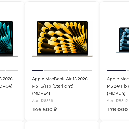
5 2026
Apple MacBook Air 15 2026
Apple MacB
MDVC4)
M5 16/1Tb (Starlight)
M5 24/1Tb 
(MDVE4)
(MDVU4)
Арт.: 128836
Арт.: 128842
146 500
₽
178 000