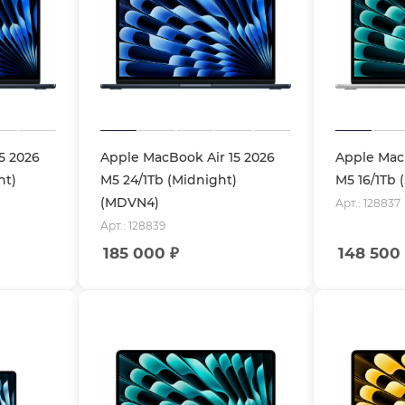
5 2026
Apple MacBook Air 15 2026
Apple MacB
ht)
M5 24/1Tb (Midnight)
M5 16/1Tb 
(MDVN4)
Арт.: 128837
Арт.: 128839
185 000
₽
148 500