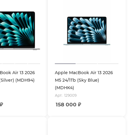
ook Air 13 2026
Apple MacBook Air 13 2026
(Silver) (MDH94)
M5 24/1Tb (Sky Blue)
(MDHK4)
Арт.: 129009
₽
158 000
₽