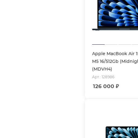
Apple MacBook Air 1
M5 16/512Gb (Midnig
(MDVH4)
Арт.: 128986
126 000
₽