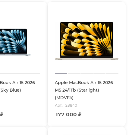
ook Air 15 2026
Apple MacBook Air 15 2026
(Sky Blue)
M5 24/1Tb (Starlight)
(MDVF4)
Арт.: 128840
₽
177 000
₽