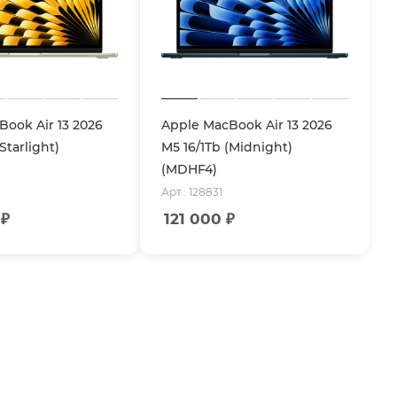
ook Air 13 2026
Apple MacBook Air 13 2026
Starlight)
M5 16/1Tb (Midnight)
(MDHF4)
Арт.: 128831
₽
121 000
₽