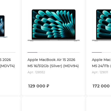
5 2026
Apple MacBook Air 15 2026
Apple MacB
) (MDVT4)
M5 16/512Gb (Silver) (MDV94)
M5 24/1Tb 
Арт.: 128932
Арт.: 129011
129 000
₽
172 000