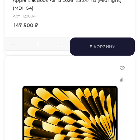
Apple MacBook Air 13 2026 M5 24/1Tb (Midnight)
(MDHG4)
Арт.: 129004
147 500
₽
В КОРЗИНУ