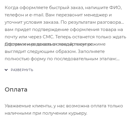
Когда оформляете быстрый заказ, напишите ФИО,
телефон и e-mail. Вам перезвонит менеджер и
уточнит условия заказа. По результатам разговора
вам придет подтверждение оформления товара на
почту или через СМС. Теперь останется только ждать
Оформление заказа в стандартном режиме
доставки и радоваться новой покупке.
выглядит следующим образом. Заполняете
полностью форму по последовательным этапам:
адрес, способ доставки, оплаты, данные о себе.
Советуем в комментарии к заказу написать
информацию, которая поможет курьеру вас найти.
Нажмите кнопку «Оформить заказ».
Оплата
Уважаемые клиенты, у нас возможна оплата только
наличными при получении курьеру.