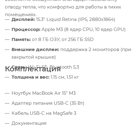
отводу тепла, что комфортно для работы в тихих
помещениях.
Дисплей:
15.3" Liquid Retina (IPS, 2880x1864)
Процессор:
Apple M3 (8 ядер CPU, 10 ядер GPU)
Память:
от 8 ГБ ОЗУ, от 256 ГБ SSD
Внешние дисплеи:
поддержка 2 мониторов (при
закрытой крышке)
Связь:
Wi-Fi 6E, Bluetooth 5.3
Комплектация
Толщина и вес:
1.15 см, 1.51 кг
Ноутбук MacBook Air 15" M3
Адаптер питания USB-C (35 Вт)
Кабель USB-C на MagSafe 3
Документация