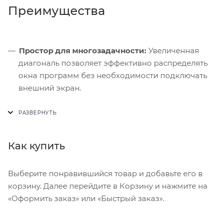
Преимущества
Простор для многозадачности:
Увеличенная
диагональ позволяет эффективно распределять
окна программ без необходимости подключать
внешний экран.
Акустический комфорт:
Отсутствие активной
системы охлаждения гарантирует тишину даже
при длительном рендеринге видео.
Как купить
Энергоэффективность:
Архитектура 3 нм
позволяет большому дисплею не расходовать
заряд батареи слишком быстро.
Выберите понравившийся товар и добавьте его в
корзину. Далее перейдите в Корзину и нажмите на
«Оформить заказ» или «Быстрый заказ».