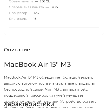
Объем памяти
—
256 Gb
Оперативная память
—
8 Gb
Процессор
—
M3
Диагональ
—
15
Описание
MacBook Air 15" M3
MacBook Air 15" M3 объединяет большой экран,
высокую автономность и актуальные стандарты
беспроводной связи. Чип M3 с аппаратной
поддержкой трассировки лучей улучшает
обработку сложной графики. Устройство остается
Характеристики
абсолютно бесшумным благодаря пассивному