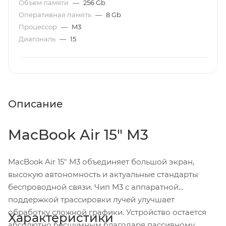
Объем памяти
—
256 Gb
Оперативная память
—
8 Gb
Процессор
—
M3
Диагональ
—
15
Описание
MacBook Air 15" M3
MacBook Air 15" M3 объединяет большой экран,
высокую автономность и актуальные стандарты
беспроводной связи. Чип M3 с аппаратной
поддержкой трассировки лучей улучшает
обработку сложной графики. Устройство остается
Характеристики
абсолютно бесшумным благодаря пассивному