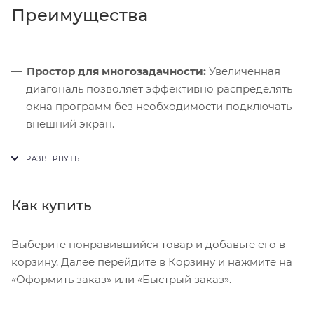
Преимущества
Простор для многозадачности:
Увеличенная
диагональ позволяет эффективно распределять
окна программ без необходимости подключать
внешний экран.
Акустический комфорт:
Отсутствие активной
системы охлаждения гарантирует тишину даже
при длительном рендеринге видео.
Как купить
Энергоэффективность:
Архитектура 3 нм
позволяет большому дисплею не расходовать
заряд батареи слишком быстро.
Выберите понравившийся товар и добавьте его в
корзину. Далее перейдите в Корзину и нажмите на
«Оформить заказ» или «Быстрый заказ».