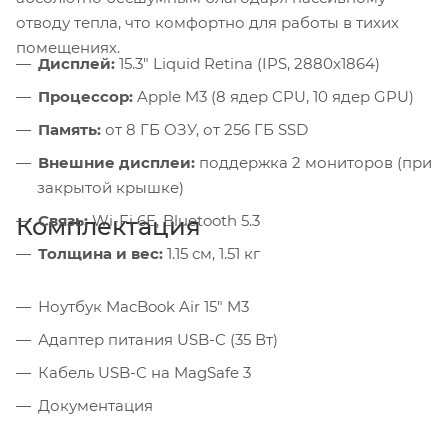
отводу тепла, что комфортно для работы в тихих
помещениях.
Дисплей:
15.3" Liquid Retina (IPS, 2880x1864)
Процессор:
Apple M3 (8 ядер CPU, 10 ядер GPU)
Память:
от 8 ГБ ОЗУ, от 256 ГБ SSD
Внешние дисплеи:
поддержка 2 мониторов (при
закрытой крышке)
Связь:
Wi-Fi 6E, Bluetooth 5.3
Комплектация
Толщина и вес:
1.15 см, 1.51 кг
Ноутбук MacBook Air 15" M3
Адаптер питания USB-C (35 Вт)
Кабель USB-C на MagSafe 3
Документация