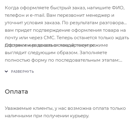
Когда оформляете быстрый заказ, напишите ФИО,
телефон и e-mail. Вам перезвонит менеджер и
уточнит условия заказа. По результатам разговора
вам придет подтверждение оформления товара на
почту или через СМС. Теперь останется только ждать
Оформление заказа в стандартном режиме
доставки и радоваться новой покупке.
выглядит следующим образом. Заполняете
полностью форму по последовательным этапам:
адрес, способ доставки, оплаты, данные о себе.
Советуем в комментарии к заказу написать
информацию, которая поможет курьеру вас найти.
Нажмите кнопку «Оформить заказ».
Оплата
Уважаемые клиенты, у нас возможна оплата только
наличными при получении курьеру.