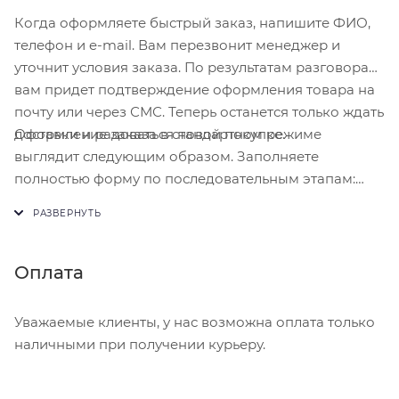
Когда оформляете быстрый заказ, напишите ФИО,
телефон и e-mail. Вам перезвонит менеджер и
уточнит условия заказа. По результатам разговора
вам придет подтверждение оформления товара на
почту или через СМС. Теперь останется только ждать
Оформление заказа в стандартном режиме
доставки и радоваться новой покупке.
выглядит следующим образом. Заполняете
полностью форму по последовательным этапам:
адрес, способ доставки, оплаты, данные о себе.
Советуем в комментарии к заказу написать
информацию, которая поможет курьеру вас найти.
Нажмите кнопку «Оформить заказ».
Оплата
Уважаемые клиенты, у нас возможна оплата только
наличными при получении курьеру.