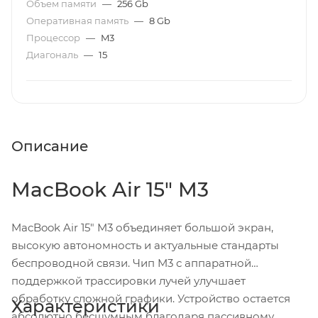
Объем памяти
—
256 Gb
Оперативная память
—
8 Gb
Процессор
—
M3
Диагональ
—
15
Описание
MacBook Air 15" M3
MacBook Air 15" M3 объединяет большой экран,
высокую автономность и актуальные стандарты
беспроводной связи. Чип M3 с аппаратной
поддержкой трассировки лучей улучшает
обработку сложной графики. Устройство остается
Характеристики
абсолютно бесшумным благодаря пассивному