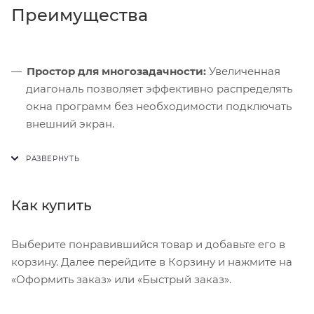
Преимущества
Простор для многозадачности:
Увеличенная
диагональ позволяет эффективно распределять
окна программ без необходимости подключать
внешний экран.
Акустический комфорт:
Отсутствие активной
системы охлаждения гарантирует тишину даже
при длительном рендеринге видео.
Как купить
Энергоэффективность:
Архитектура 3 нм
позволяет большому дисплею не расходовать
заряд батареи слишком быстро.
Выберите понравившийся товар и добавьте его в
корзину. Далее перейдите в Корзину и нажмите на
«Оформить заказ» или «Быстрый заказ».