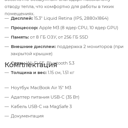
отводу тепла, что комфортно для работы в тихих
помещениях.
Дисплей:
15.3" Liquid Retina (IPS, 2880x1864)
Процессор:
Apple M3 (8 ядер CPU, 10 ядер GPU)
Память:
от 8 ГБ ОЗУ, от 256 ГБ SSD
Внешние дисплеи:
поддержка 2 мониторов (при
закрытой крышке)
Связь:
Wi-Fi 6E, Bluetooth 5.3
Комплектация
Толщина и вес:
1.15 см, 1.51 кг
Ноутбук MacBook Air 15" M3
Адаптер питания USB-C (35 Вт)
Кабель USB-C на MagSafe 3
Документация