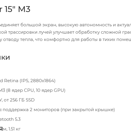
 15" M3
бъединяет большой экран, высокую автономность и актуа
ой трассировки лучей улучшает обработку сложной гра
 отводу тепла, что комфортно для работы в тихих поме
ики
id Retina (IPS, 2880x1864)
M3 (8 ядер CPU, 10 ядер GPU)
, от 256 ГБ SSD
:
поддержка 2 мониторов (при закрытой крышке)
etooth 5.3
я
 см, 1.51 кг