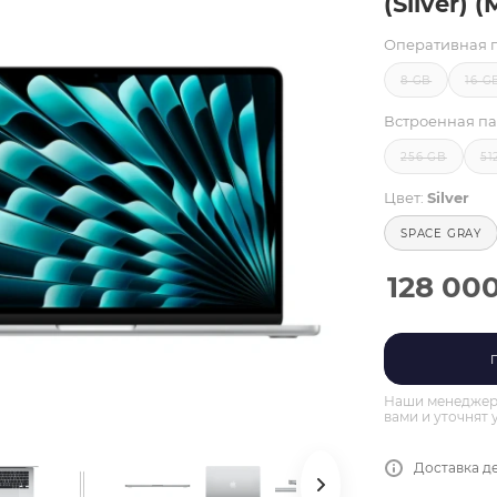
(Silver) 
Оперативная 
8 GB
16 G
Встроенная па
256 GB
51
Цвет:
Silver
SPACE GRAY
128 00
Наши менеджеры
вами и уточнят 
Доставка де