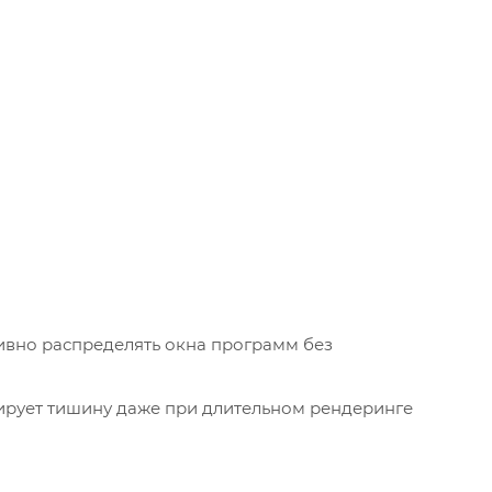
ивно распределять окна программ без
ирует тишину даже при длительном рендеринге
 расходовать заряд батареи слишком быстро.