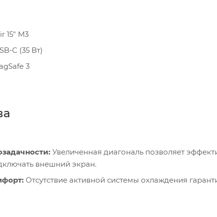
r 15" M3
B-C (35 Вт)
agSafe 3
ва
озадачности:
Увеличенная диагональ позволяет эффект
дключать внешний экран.
мфорт:
Отсутствие активной системы охлаждения гарант
ость:
Архитектура 3 нм позволяет большому дисплею не