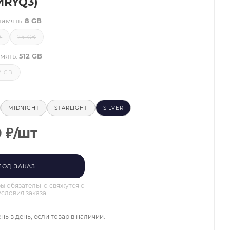
(MRYQ3)
память:
8 GB
B
24 GB
мять:
512 GB
2 GB
MIDNIGHT
STARLIGHT
SILVER
0
₽
/шт
ПОД ЗАКАЗ
 обязательно свяжутся с
условия заказа
нь в день, если товар в наличии.