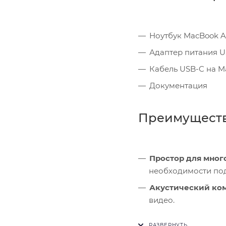
Ноутбук MacBook Ai
Адаптер питания US
Кабель USB-C на M
Документация
Преимущест
Простор для мног
необходимости по
Акустический ко
видео.
Энергоэффективн