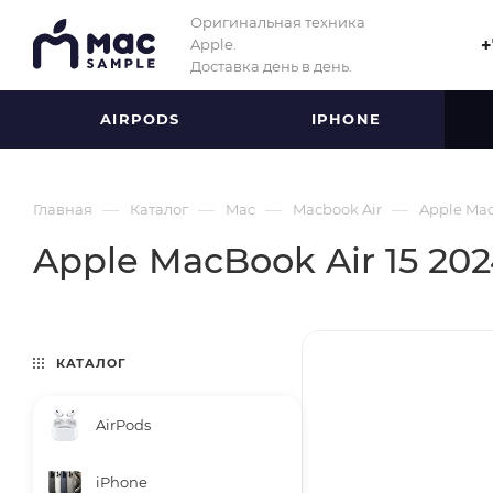
Оригинальная техника
Apple.
+
Доставка день в день.
AIRPODS
IPHONE
—
—
—
—
Главная
Каталог
Mac
Macbook Air
Apple MacB
Apple MacBook Air 15 202
КАТАЛОГ
AirPods
iPhone