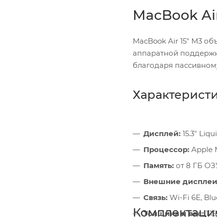
MacBook Air
MacBook Air 15" M3 о
аппаратной поддержк
благодаря пассивному
Характерист
Дисплей:
15.3" Liqu
Процессор:
Apple 
Память:
от 8 ГБ ОЗУ
Внешние дисплеи
Связь:
Wi-Fi 6E, Blu
Комплектаци
Толщина и вес:
1.15