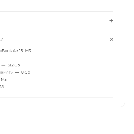
КИ
Book Air 15" M3
—
512 Gb
память
—
8 Gb
M3
15